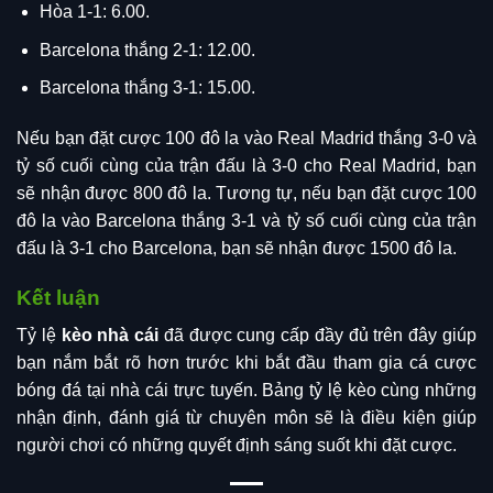
Hòa 1-1: 6.00.
Barcelona thắng 2-1: 12.00.
Barcelona thắng 3-1: 15.00.
Nếu bạn đặt cược 100 đô la vào Real Madrid thắng 3-0 và
tỷ số cuối cùng của trận đấu là 3-0 cho Real Madrid, bạn
sẽ nhận được 800 đô la. Tương tự, nếu bạn đặt cược 100
đô la vào Barcelona thắng 3-1 và tỷ số cuối cùng của trận
đấu là 3-1 cho Barcelona, bạn sẽ nhận được 1500 đô la.
Kết luận
Tỷ lệ
kèo nhà cái
đã được cung cấp đầy đủ trên đây giúp
bạn nắm bắt rõ hơn trước khi bắt đầu tham gia cá cược
bóng đá tại nhà cái trực tuyến. Bảng tỷ lệ kèo cùng những
nhận định, đánh giá từ chuyên môn sẽ là điều kiện giúp
người chơi có những quyết định sáng suốt khi đặt cược.