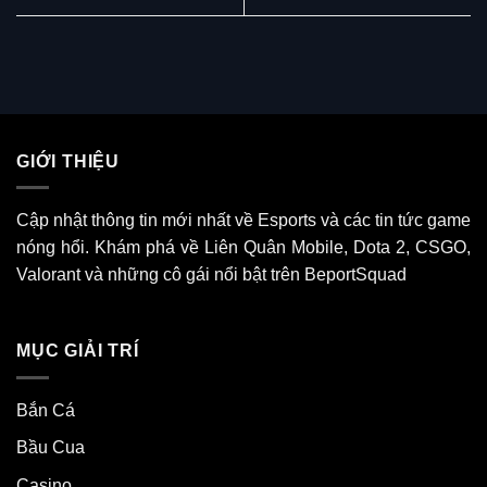
GIỚI THIỆU
Cập nhật thông tin mới nhất về Esports và các tin tức game
nóng hổi. Khám phá về Liên Quân Mobile, Dota 2, CSGO,
Valorant và những cô gái nổi bật trên BeportSquad
MỤC GIẢI TRÍ
Bắn Cá
Bầu Cua
Casino