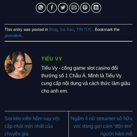
This entry was posted in
Blog
,
Soi Kèo
,
TIN TỨC
. Bookmark the
permalink
.
TIỂU VY
Tiểu Vy - cổng game slot casino đổi
thưởng số 1 Châu Á. Mình là Tiểu Vy
cung cấp nội dung và cách thức làm giàu
cho anh em.
Soi kèo xiên hôm nay với
Ngắm 4 nữ streamer sở hữu
cập nhật mới nhất của
vóc dáng gợi cảm “đốn tim”
chuyên gia
người hâm mộ