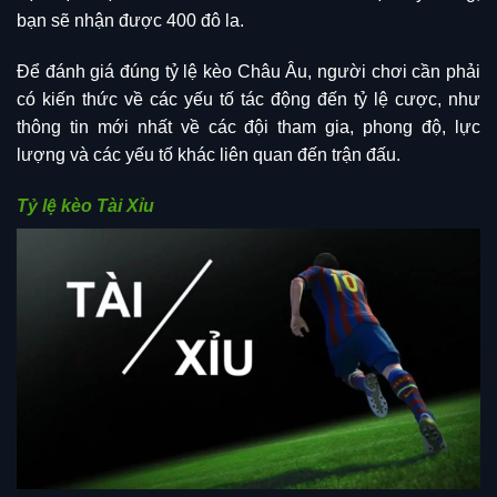
bạn sẽ nhận được 400 đô la.
Để đánh giá đúng tỷ lệ kèo Châu Âu, người chơi cần phải
có kiến thức về các yếu tố tác động đến tỷ lệ cược, như
thông tin mới nhất về các đội tham gia, phong độ, lực
lượng và các yếu tố khác liên quan đến trận đấu.
Tỷ lệ kèo Tài Xỉu