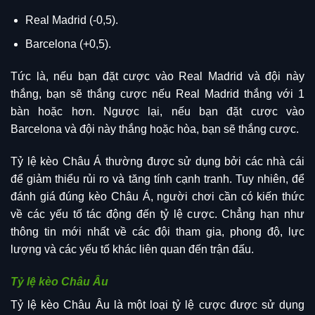
Real Madrid (-0,5).
Barcelona (+0,5).
Tức là, nếu bạn đặt cược vào Real Madrid và đội này
thắng, bạn sẽ thắng cược nếu Real Madrid thắng với 1
bàn hoặc hơn. Ngược lại, nếu bạn đặt cược vào
Barcelona và đội này thắng hoặc hòa, bạn sẽ thắng cược.
Tỷ lệ kèo Châu Á thường được sử dụng bởi các nhà cái
để giảm thiểu rủi ro và tăng tính cạnh tranh. Tuy nhiên, để
đánh giá đúng kèo Châu Á, người chơi cần có kiến thức
về các yếu tố tác động đến tỷ lệ cược. Chẳng hạn như
thông tin mới nhất về các đội tham gia, phong độ, lực
lượng và các yếu tố khác liên quan đến trận đấu.
Tỷ lệ kèo Châu Âu
Tỷ lệ kèo Châu Âu là một loại tỷ lệ cược được sử dụng