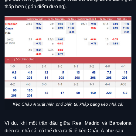
thấp hơn ( gán điểm dương).
Kèo Châu Á xuất hiện phổ biến tại khắp bảng kèo nhà cái
Ví dụ, khi một trận đấu giữa Real Madrid và Barcelona
diễn ra, nhà cái có thể đưa ra tỷ lệ kèo Châu Á như sau: