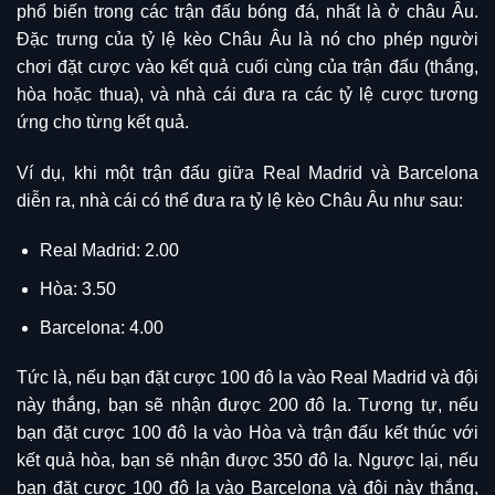
phổ biến trong các trận đấu bóng đá, nhất là ở châu Âu.
Đặc trưng của tỷ lệ kèo Châu Âu là nó cho phép người
chơi đặt cược vào kết quả cuối cùng của trận đấu (thắng,
hòa hoặc thua), và nhà cái đưa ra các tỷ lệ cược tương
ứng cho từng kết quả.
Ví dụ, khi một trận đấu giữa Real Madrid và Barcelona
diễn ra, nhà cái có thể đưa ra tỷ lệ kèo Châu Âu như sau:
Real Madrid: 2.00
Hòa: 3.50
Barcelona: 4.00
Tức là, nếu bạn đặt cược 100 đô la vào Real Madrid và đội
này thắng, bạn sẽ nhận được 200 đô la. Tương tự, nếu
bạn đặt cược 100 đô la vào Hòa và trận đấu kết thúc với
kết quả hòa, bạn sẽ nhận được 350 đô la. Ngược lại, nếu
bạn đặt cược 100 đô la vào Barcelona và đội này thắng,