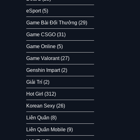
eSport
(5)
Game Bài Đổi Thưởng
(29)
Game CSGO
(31)
Game Online
(5)
Game Valorant
(27)
Genshin Impart
(2)
Giải Trí
(2)
Hot Girl
(312)
Korean Sexy
(26)
Liên Quân
(8)
Liên Quân Mobile
(9)