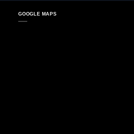
GOOGLE MAPS