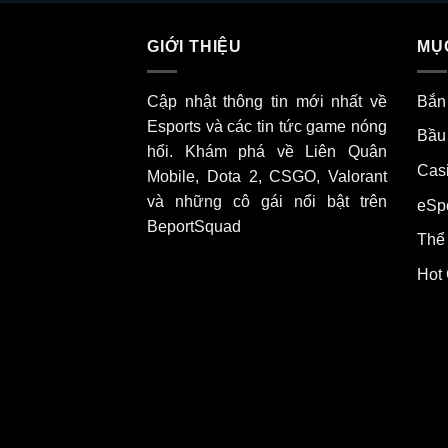
GIỚI THIỆU
MỤC
Cập nhật thông tin mới nhất về
Bắn
Esports và các tin tức game nóng
Bầu
hổi. Khám phá về Liên Quân
Cas
Mobile, Dota 2, CSGO, Valorant
và những cô gái nổi bật trên
eSp
BeportSquad
Thể
Hot 