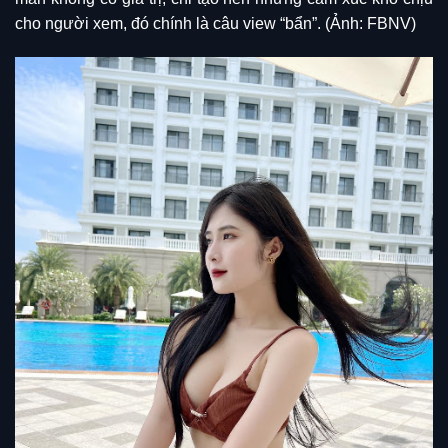
cho người xem, đó chính là câu view “bẩn”. (Ảnh: FBNV)