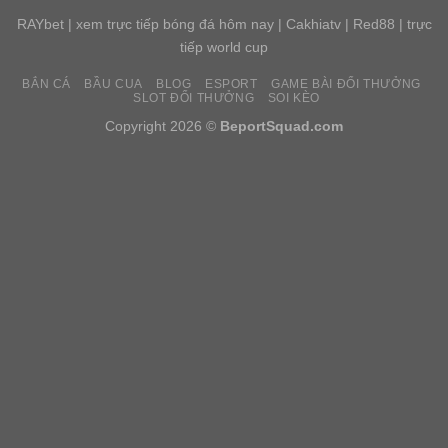
RAYbet
|
xem trực tiếp bóng đá hôm nay
|
Cakhiatv
|
Red88
|
trực
tiếp world cup
BẮN CÁ
BẦU CUA
BLOG
ESPORT
GAME BÀI ĐỔI THƯỞNG
SLOT ĐỔI THƯỞNG
SOI KÈO
Copyright 2026 ©
BeportSquad.com