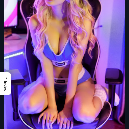
→
Index