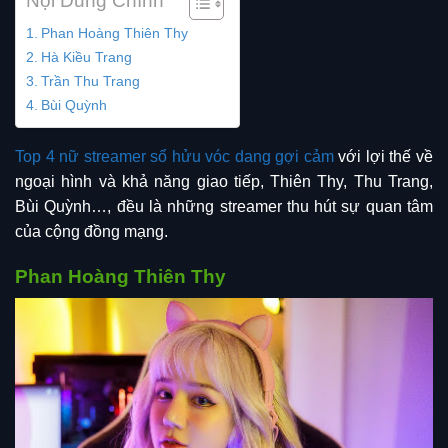
Nội Dung Chính
Phan Hoàng Thiên Thy
Hà Kiều Trang
Trần Thu Trang
Bùi Quỳnh
Top 4 nữ streamer sổ hửu vóc dang gợi cảm
với lợi thế về
ngoại hình và khả năng giao tiếp, Thiên Thy, Thu Trang,
Bùi Quỳnh…, đều là những streamer thu hút sự quan tâm
của cộng đồng mạng.
Phan Hoàng Thiên Thy