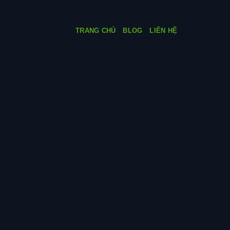
Skip
to
TRANG CHỦ
BLOG
LIÊN HỆ
content