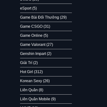
eSport
(5)
Game Bài Đổi Thưởng
(29)
Game CSGO
(31)
Game Online
(5)
Game Valorant
(27)
Genshin Impart
(2)
Giải Trí
(2)
Hot Girl
(312)
Korean Sexy
(26)
Liên Quân
(8)
Liên Quân Mobile
(9)