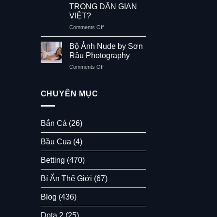
Thao
TRONG DÂN GIAN
Tác
VIỆT?
Cài
Đặt
on
Comments Off
Nhanh
MA
Chóng
XÓ
Bộ Ảnh Nude by Sơn
Nhất
–
Râu Photography
LINH
on
Comments Off
HỒN
Bộ
GIỮ
Ảnh
CỦA
Nude
CHUYÊN MỤC
HAY
by
BÓNG
Sơn
MA
Râu
KHÁT
Bắn Cá
(26)
Photography
MÁU
TRONG
Bầu Cua
(4)
DÂN
GIAN
VIỆT?
Betting
(470)
Bí Ẩn Thế Giới
(67)
Blog
(436)
Dota 2
(25)