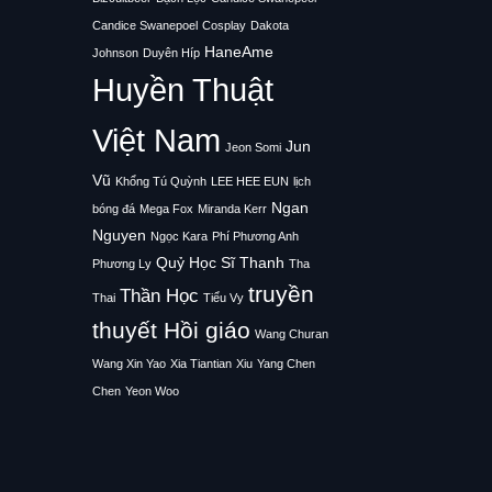
Candice Swanepoel
Cosplay
Dakota
HaneAme
Johnson
Duyên Híp
Huyền Thuật
Việt Nam
Jun
Jeon Somi
Vũ
Khổng Tú Quỳnh
LEE HEE EUN
lịch
Ngan
bóng đá
Mega Fox
Miranda Kerr
Nguyen
Ngọc Kara
Phí Phương Anh
Quỷ Học
Sĩ Thanh
Phương Ly
Tha
truyền
Thần Học
Thai
Tiểu Vy
thuyết Hồi giáo
Wang Churan
Wang Xin Yao
Xia Tiantian
Xiu
Yang Chen
Chen
Yeon Woo