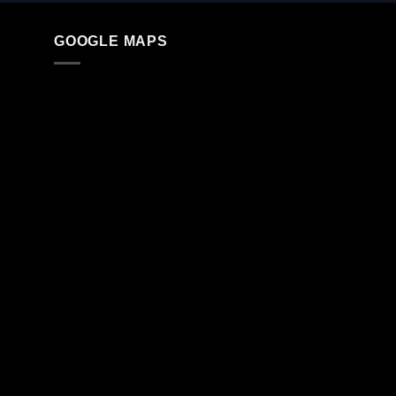
GOOGLE MAPS