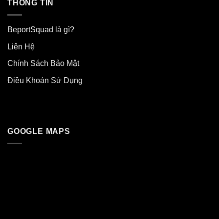
THÔNG TIN
BeportSquad là gì?
Liên Hệ
Chính Sách Bảo Mật
Điều Khoản Sử Dụng
GOOGLE MAPS