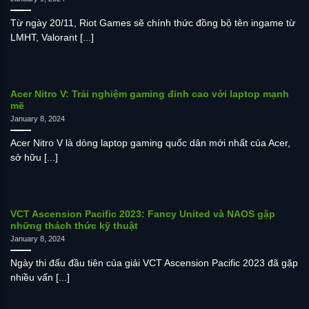
Từ ngày 20/11, Riot Games sẽ chính thức đồng bộ tên ingame từ
LMHT, Valorant [...]
Acer Nitro V: Trải nghiệm gaming đỉnh cao với laptop mạnh
mẽ
January 8, 2024
Acer Nitro V là dòng laptop gaming quốc dân mới nhất của Acer,
sở hữu [...]
VCT Ascension Pacific 2023: Fancy United và NAOS gặp
những thách thức kỹ thuật
January 8, 2024
Ngày thi đấu đầu tiên của giải VCT Ascension Pacific 2023 đã gặp
nhiều vấn [...]