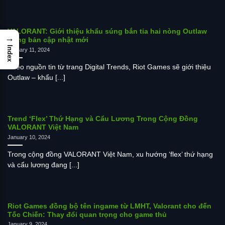
VALORANT: Giới thiệu khẩu súng bắn tỉa hai nòng Outlaw
→
trong bản cập nhật mới
Index
January 11, 2024
Theo nguồn tin từ trang Digital Trends, Riot Games sẽ giới thiệu
Outlaw – khẩu [...]
Trend ‘Flex’ Thứ Hạng và Cẩu Lương Trong Cộng Đồng
VALORANT Việt Nam
January 10, 2024
Trong cộng đồng VALORANT Việt Nam, xu hướng ‘flex’ thứ hạng
và cẩu lương đang [...]
Riot Games đồng bộ tên ingame từ LMHT, Valorant cho đến
Tốc Chiến: Thay đổi quan trọng cho game thủ
January 9, 2024