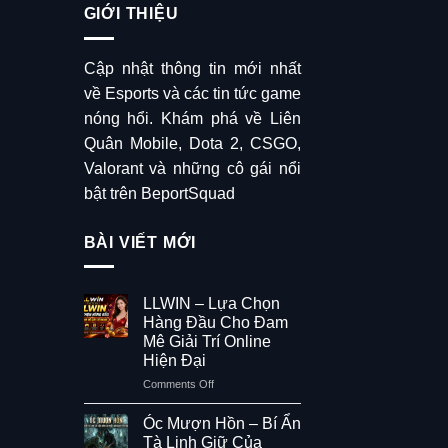
GIỚI THIỆU
Cập nhật thông tin mới nhất
về Esports và các tin tức game
nóng hổi. Khám phá về Liên
Quân Mobile, Dota 2, CSGO,
Valorant và những cô gái nổi
bật trên BeportSquad
BÀI VIẾT MỚI
LLWIN – Lựa Chọn
Hàng Đầu Cho Đam
Mê Giải Trí Online
Hiện Đại
on
Comments Off
LLWIN
–
Óc Mượn Hồn – Bí Ẩn
Lựa
Tà Linh Giữ Của