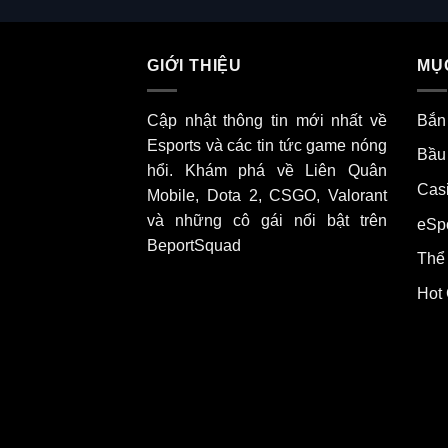
GIỚI THIỆU
MỤC
Cập nhật thông tin mới nhất về
Bắn
Esports và các tin tức game nóng
Bầu
hổi. Khám phá về Liên Quân
Cas
Mobile, Dota 2, CSGO, Valorant
và những cô gái nổi bật trên
eSp
BeportSquad
Thể
Hot 