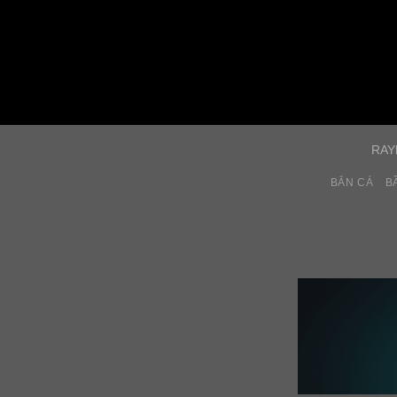
RAY
BẮN CÁ
B