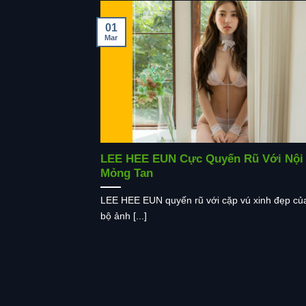
01
Mar
LEE HEE EUN Cực Quyến Rũ Với Nội
Mỏng Tan
LEE HEE EUN quyến rũ với cặp vú xinh đẹp củ
bộ ảnh [...]