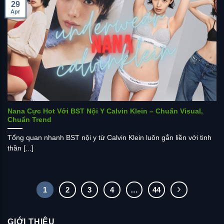
29
Apr
Nana Cực Hot Với BST Nội Y Calvin Klein – Chuẩn Visual,
Chuẩn Trend
Tổng quan nhanh BST nội y từ Calvin Klein luôn gắn liền với tinh
thần [...]
1
2
3
4
…
44
GIỚI THIỆU