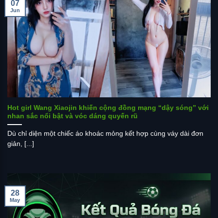
07
Jun
Hot girl Wang Xiaojin khiến cộng đồng mạng “dậy sóng” với
nhan sắc nổi bật và vóc dáng quyến rũ
Dù chỉ diện một chiếc áo khoác mỏng kết hợp cùng váy dài đơn
giản, [...]
28
May