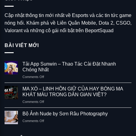
Cập nhật thông tin mới nhất về Esports và các tin tức game
nóng hổi. Khám phá về Liên Quân Mobile, Dota 2, CSGO,
Valorant và những cô gái nổi bật trên BeportSquad
BÀI VIẾT MỚI
Tải App Sunwin – Thao Tác Cài Đặt Nhanh
Chóng Nhất
on
Comments Off
Tải
App
MA XÓ – LINH HỒN GIỮ CỦA HAY BÓNG MA
Sunwin
KHÁT MÁU TRONG DÂN GIAN VIỆT?
–
on
Comments Off
Thao
MA
Tác
XÓ
Cài
Bộ Ảnh Nude by Sơn Râu Photography
–
Đặt
on
Comments Off
LINH
Nhanh
Bộ
HỒN
Chóng
Ảnh
GIỮ
Nhất