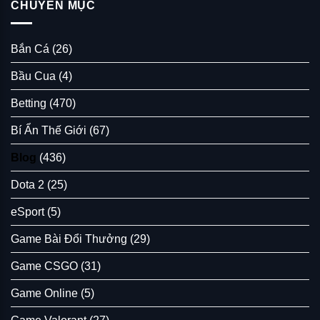
Nude
CHUYÊN MỤC
CỦA
by
HAY
Sơn
BÓNG
Râu
MA
Bắn Cá
(26)
Photography
KHÁT
MÁU
Bầu Cua
(4)
TRONG
DÂN
GIAN
Betting
(470)
VIỆT?
Bí Ẩn Thế Giới
(67)
Blog
(436)
Dota 2
(25)
eSport
(5)
Game Bài Đổi Thưởng
(29)
Game CSGO
(31)
Game Online
(5)