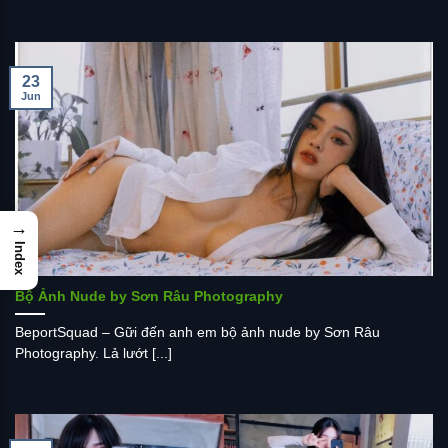
23
Jun
→
Index
Bộ Ảnh Nude by Sơn Râu Photography
BeportSquad – Gữi đến anh em bộ ảnh nude by Sơn Râu
Photography. Lả lướt [...]