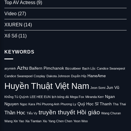
Top AV Actress
(9)
Video
(27)
XIUREN
(14)
Xổ Số
(11)
KEYWORDS
Azhu
Baifern Pimchanok
aryminh
Bizcuitbeer
Bạch Lộc
Candice Swanepeol
HaneAme
Candice Swanepoel
Cosplay
Dakota Johnson
Duyên Híp
Huyền Thuật Việt Nam
Jun Vũ
Jeon Somi
Ngan
Khổng Tú Quỳnh
LEE HEE EUN
lịch bóng đá
Mega Fox
Miranda Kerr
Nguyen
Quỷ Học
Sĩ Thanh
Ngọc Kara
Phí Phương Anh
Phương Ly
Tha
Thai
truyền thuyết Hồi giáo
Thần Học
Tiểu Vy
Wang Churan
Wang Xin Yao
Xia Tiantian
Xiu
Yang Chen Chen
Yeon Woo