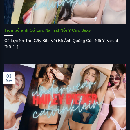
Trọn bộ ảnh Cổ Lực Na Trát Nội Y Cực Sexy
Cổ Lực Na Trát Gây Bão Với Bộ Ảnh Quảng Cáo Nội Y: Visual
“Nữ [...]
03
May