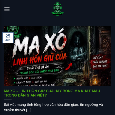
Skip
to
content
25
Jun
MA XÓ – LINH HỒN GIỮ CỦA HAY BÓNG MA KHÁT MÁU
TRONG DÂN GIAN VIỆT?
Bài viết mang tính tổng hợp văn hóa dân gian, tín ngưỡng và
truyền thuyết [...]