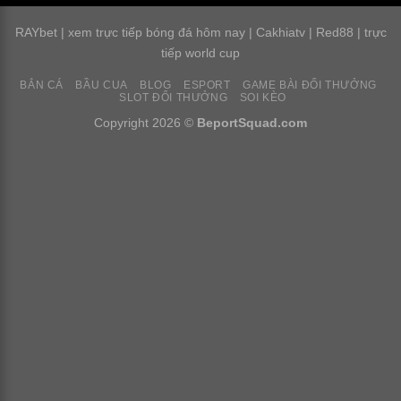
RAYbet
|
xem trực tiếp bóng đá hôm nay
|
Cakhiatv
|
Red88
|
trực
tiếp world cup
BẮN CÁ
BẦU CUA
BLOG
ESPORT
GAME BÀI ĐỔI THƯỞNG
SLOT ĐỔI THƯỞNG
SOI KÈO
Copyright 2026 ©
BeportSquad.com