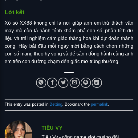
Lời kết
Xổ số XX88 không chỉ là nơi giúp anh em thử thách vận
may mà còn là hành trình khám phá con số, phân tích dữ
liệu và trải nghiệm cảm giác thăng hoa khi dự đoán thành
công. Hãy bắt đầu mỗi ngày mới bằng cách chọn những
con số mang theo hy vọng và để sảnh đồng hành cùng anh
em trên con đường chạm đến giấc mơ trúng thưởng.
This entry was posted in
Betting
. Bookmark the
permalink
.
TIỂU VY
Tiểu Vy - cổng game slot casino đổi