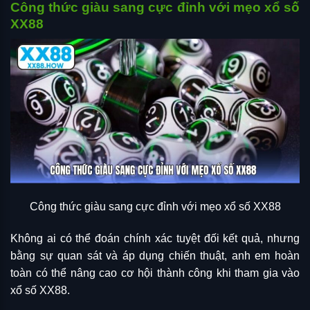
Công thức giàu sang cực đỉnh với mẹo xổ số
XX88
Công thức giàu sang cực đỉnh với mẹo xổ số XX88
Không ai có thể đoán chính xác tuyệt đối kết quả, nhưng
bằng sự quan sát và áp dụng chiến thuật, anh em hoàn
toàn có thể nâng cao cơ hội thành công khi tham gia vào
xổ số XX88.