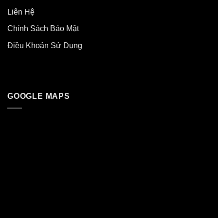
Liên Hệ
Chính Sách Bảo Mật
Điều Khoản Sử Dụng
GOOGLE MAPS