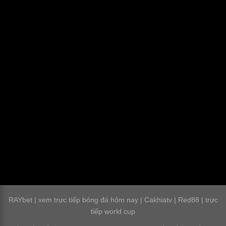
RAYbet
|
xem trực tiếp bóng đá hôm nay
|
Cakhiatv
|
Red88
|
trực
tiếp world cup