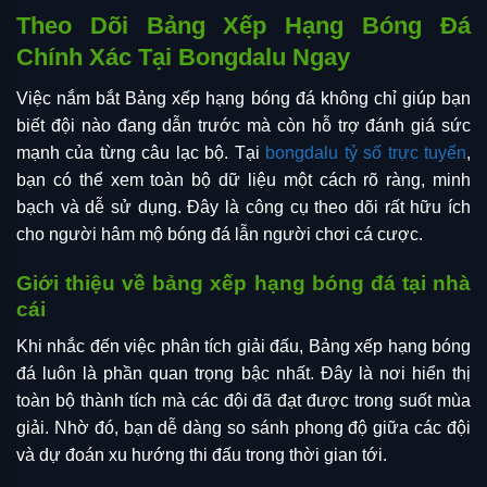
Theo Dõi Bảng Xếp Hạng Bóng Đá
Chính Xác Tại Bongdalu Ngay
Việc nắm bắt Bảng xếp hạng bóng đá không chỉ giúp bạn
biết đội nào đang dẫn trước mà còn hỗ trợ đánh giá sức
mạnh của từng câu lạc bộ. Tại
bongdalu tỷ số trực tuyến
,
bạn có thể xem toàn bộ dữ liệu một cách rõ ràng, minh
bạch và dễ sử dụng. Đây là công cụ theo dõi rất hữu ích
cho người hâm mộ bóng đá lẫn người chơi cá cược.
Giới thiệu về bảng xếp hạng bóng đá tại nhà
cái
Khi nhắc đến việc phân tích giải đấu, Bảng xếp hạng bóng
đá luôn là phần quan trọng bậc nhất. Đây là nơi hiển thị
toàn bộ thành tích mà các đội đã đạt được trong suốt mùa
giải. Nhờ đó, bạn dễ dàng so sánh phong độ giữa các đội
và dự đoán xu hướng thi đấu trong thời gian tới.