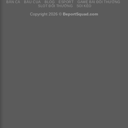
BẮN CÁ
BẦU CUA
BLOG
ESPORT
GAME BÀI ĐỔI THƯỞNG
SLOT ĐỔI THƯỞNG
SOI KÈO
Copyright 2026 ©
BeportSquad.com