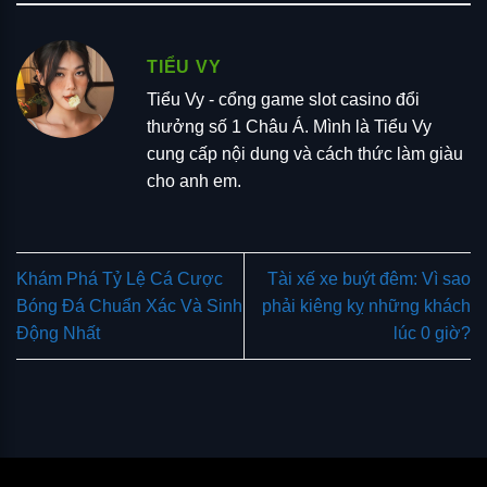
TIỂU VY
Tiểu Vy - cổng game slot casino đổi
thưởng số 1 Châu Á. Mình là Tiểu Vy
cung cấp nội dung và cách thức làm giàu
cho anh em.
Khám Phá Tỷ Lệ Cá Cược
Tài xế xe buýt đêm: Vì sao
Bóng Đá Chuẩn Xác Và Sinh
phải kiêng kỵ những khách
Động Nhất
lúc 0 giờ?