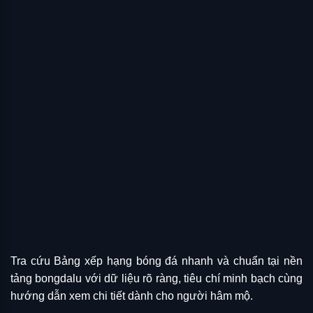
Tra cứu Bảng xếp hạng bóng đá nhanh và chuẩn tại nền
tảng bongdalu với dữ liệu rõ ràng, tiêu chí minh bạch cùng
hướng dẫn xem chi tiết dành cho người hâm mộ.