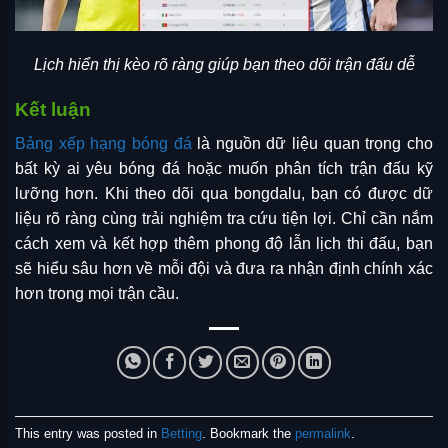
Lịch hiển thị kèo rõ ràng giúp bạn theo dõi trận đấu dễ
Kết luận
Bảng xếp hạng bóng đá
là nguồn dữ liệu quan trọng cho
bất kỳ ai yêu bóng đá hoặc muốn phân tích trận đấu kỹ
lưỡng hơn. Khi theo dõi qua bongdalu, bạn có được dữ
liệu rõ ràng cùng trải nghiệm tra cứu tiện lợi. Chỉ cần nắm
cách xem và kết hợp thêm phong độ lẫn lịch thi đấu, bạn
sẽ hiểu sâu hơn về mỗi đội và đưa ra nhận định chính xác
hơn trong mọi trận cầu.
This entry was posted in
Betting
. Bookmark the
permalink
.