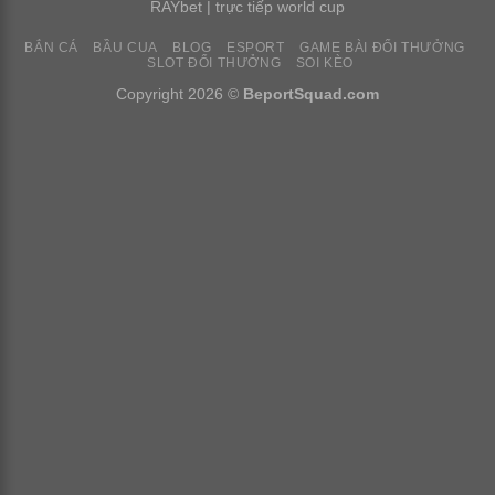
RAYbet
|
trực tiếp world cup
BẮN CÁ
BẦU CUA
BLOG
ESPORT
GAME BÀI ĐỔI THƯỞNG
SLOT ĐỔI THƯỞNG
SOI KÈO
Copyright 2026 ©
BeportSquad.com