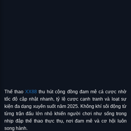
Thể thao
XX88
thu hút cộng đồng đam mê cá cược nhờ
tốc độ cập nhật nhanh, tỷ lệ cược cạnh tranh và loạt sự
kiện đa dạng xuyên suốt năm 2025. Không khí sôi động từ
từng trận đấu lớn nhỏ khiến người chơi như sống trong
nhịp đập thể thao thực thụ, nơi đam mê và cơ hội luôn
song hành.