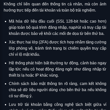
Không chỉ liên quan đến thông tin cá nhân, mà còn ảnh
hưởng trực tiếp đến tài khoản và toàn bộ trải nghiệm.
Mã hóa dữ liệu đầu cuối (SSL 128-bit hoặc cao hơn)
giúp toàn bộ quá trình đăng nhập, nạp/rút và truy cập tài
khoản được bảo vệ khỏi các mối đe dọa từ bên thứ ba.
Xác thực hai lớp (2FA) được tích hợp nhằm tăng cường
lớp phòng vệ, tránh tình trạng bị chiếm quyền truy cập
chỉ vì lộ mật khẩu.
Hệ thống phát hiện bất thường tự động, cảnh báo ngay
lập tức nếu có hoạt động đáng ngờ như đăng nhập từ
thiết bị lạ hoặc IP khác vùng.
Chính sách bảo mật thông tin rõ ràng, cam kết không
chia sẻ dữ liệu người dùng cho bên thứ ba nếu không
có sự đồng ý.
Lưu trữ tài khoản bằng công nghệ tách biệt giữa ví