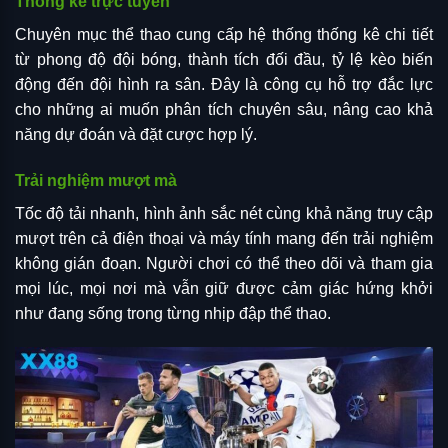
Thống kê trực tuyến
Chuyên mục thể thao cung cấp hệ thống thống kê chi tiết
từ phong độ đội bóng, thành tích đối đầu, tỷ lệ kèo biến
động đến đội hình ra sân. Đây là công cụ hỗ trợ đắc lực
cho những ai muốn phân tích chuyên sâu, nâng cao khả
năng dự đoán và đặt cược hợp lý.
Trải nghiệm mượt mà
Tốc độ tải nhanh, hình ảnh sắc nét cùng khả năng truy cập
mượt trên cả điện thoại và máy tính mang đến trải nghiệm
không gián đoạn. Người chơi có thể theo dõi và tham gia
mọi lúc, mọi nơi mà vẫn giữ được cảm giác hứng khởi
như đang sống trong từng nhịp đập thể thao.