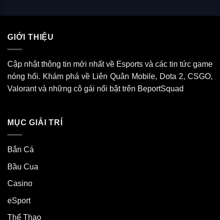
GIỚI THIỆU
Cập nhật thông tin mới nhất về Esports và các tin tức game
nóng hổi. Khám phá về Liên Quân Mobile, Dota 2, CSGO,
Valorant và những cô gái nổi bật trên BeportSquad
MỤC GIẢI TRÍ
Bắn Cá
Bầu Cua
Casino
eSport
Thể Thao