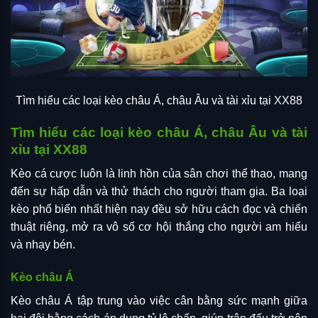
Tìm hiểu các loại kèo châu Á, châu Âu và tài xỉu tại XX88
Tìm hiểu các loại kèo châu Á, châu Âu và tài
xỉu tại XX88
Kèo cá cược luôn là linh hồn của sân chơi thể thao, mang
đến sự hấp dẫn và thử thách cho người tham gia. Ba loại
kèo phổ biến nhất hiện nay đều sở hữu cách đọc và chiến
thuật riêng, mở ra vô số cơ hội thắng cho người am hiểu
và nhạy bén.
Kèo châu Á
Kèo châu Á tập trung vào việc cân bằng sức mạnh giữa