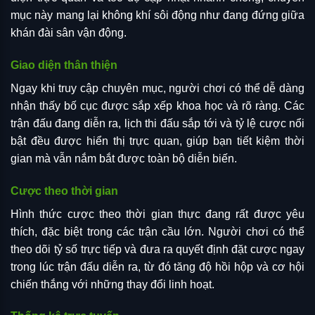
mục này mang lại không khí sôi động như đang đứng giữa
khán đài sân vận động.
Giao diện thân thiện
Ngay khi truy cập chuyên mục, người chơi có thể dễ dàng
nhận thấy bố cục được sắp xếp khoa học và rõ ràng. Các
trận đấu đang diễn ra, lịch thi đấu sắp tới và tỷ lệ cược nổi
bật đều được hiển thị trực quan, giúp bạn tiết kiệm thời
gian mà vẫn nắm bắt được toàn bộ diễn biến.
Cược theo thời gian
Hình thức cược theo thời gian thực đang rất được yêu
thích, đặc biệt trong các trận cầu lớn. Người chơi có thể
theo dõi tỷ số trực tiếp và đưa ra quyết định đặt cược ngay
trong lúc trận đấu diễn ra, từ đó tăng độ hồi hộp và cơ hội
chiến thắng với những thay đổi linh hoạt.