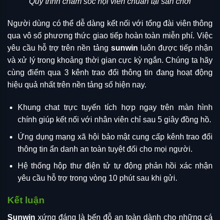
Quy trình chăm sóc hội viên chuẩn tại sân chơi
Người dùng có thể dễ dàng kết nối với tổng đài viên thông
qua vô số phương thức giao tiếp hoàn toàn miễn phí. Việc
yêu cầu hỗ trợ trên nền tảng
sunwin
luôn được tiếp nhận
và xử lý trong khoảng thời gian cực kỳ ngắn. Chúng ta hãy
cùng điểm qua 3 kênh trao đổi thông tin đang hoạt động
hiệu quả nhất trên nền tảng số hiện nay.
Khung chat trực tuyến tích hợp ngay trên màn hình
chính giúp kết nối với nhân viên chỉ sau 5 giây đồng hồ.
Ứng dụng mạng xã hội bảo mật cung cấp kênh trao đổi
thông tin ẩn danh an toàn tuyệt đối cho mọi người.
Hệ thống hộp thư điện tử tự động phản hồi xác nhận
yêu cầu hỗ trợ trong vòng 10 phút sau khi gửi.
Kết luận
Sunwin
xứng đáng là bến đỗ an toàn dành cho những cá