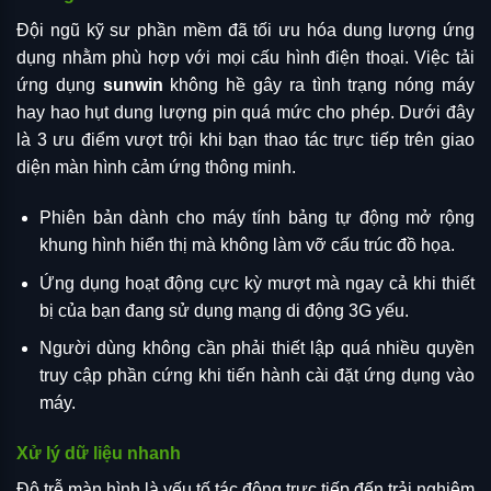
Đội ngũ kỹ sư phần mềm đã tối ưu hóa dung lượng ứng
dụng nhằm phù hợp với mọi cấu hình điện thoại. Việc tải
ứng dụng
sunwin
không hề gây ra tình trạng nóng máy
hay hao hụt dung lượng pin quá mức cho phép. Dưới đây
là 3 ưu điểm vượt trội khi bạn thao tác trực tiếp trên giao
diện màn hình cảm ứng thông minh.
Phiên bản dành cho máy tính bảng tự động mở rộng
khung hình hiển thị mà không làm vỡ cấu trúc đồ họa.
Ứng dụng hoạt động cực kỳ mượt mà ngay cả khi thiết
bị của bạn đang sử dụng mạng di động 3G yếu.
Người dùng không cần phải thiết lập quá nhiều quyền
truy cập phần cứng khi tiến hành cài đặt ứng dụng vào
máy.
Xử lý dữ liệu nhanh
Độ trễ màn hình là yếu tố tác động trực tiếp đến trải nghiệm