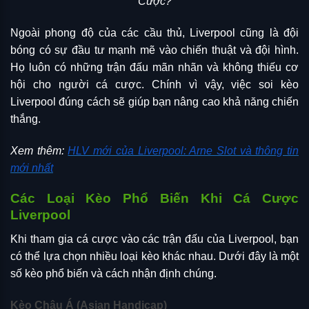
Cược?
Ngoài phong độ của các cầu thủ, Liverpool cũng là đội
bóng có sự đầu tư mạnh mẽ vào chiến thuật và đội hình.
Họ luôn có những trận đấu mãn nhãn và không thiếu cơ
hội cho người cá cược. Chính vì vậy, việc soi kèo
Liverpool đúng cách sẽ giúp bạn nâng cao khả năng chiến
thắng.
Xem thêm:
HLV mới của Liverpool: Arne Slot và thông tin
mới nhất
Các Loại Kèo Phổ Biến Khi Cá Cược
Liverpool
Khi tham gia cá cược vào các trận đấu của Liverpool, bạn
có thể lựa chọn nhiều loại kèo khác nhau. Dưới đây là một
số kèo phổ biến và cách nhận định chúng.
Kèo Châu Á (Asian Handicap)