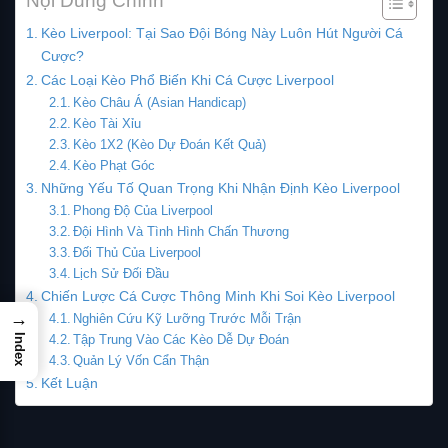
Nội Dung Chính
Kèo Liverpool: Tại Sao Đội Bóng Này Luôn Hút Người Cá
Cược?
Các Loại Kèo Phổ Biến Khi Cá Cược Liverpool
Kèo Châu Á (Asian Handicap)
Kèo Tài Xỉu
Kèo 1X2 (Kèo Dự Đoán Kết Quả)
Kèo Phạt Góc
Những Yếu Tố Quan Trọng Khi Nhận Định Kèo Liverpool
Phong Độ Của Liverpool
Đội Hình Và Tình Hình Chấn Thương
Đối Thủ Của Liverpool
Lịch Sử Đối Đầu
Chiến Lược Cá Cược Thông Minh Khi Soi Kèo Liverpool
→
Nghiên Cứu Kỹ Lưỡng Trước Mỗi Trận
Index
Tập Trung Vào Các Kèo Dễ Dự Đoán
Quản Lý Vốn Cẩn Thận
Kết Luận