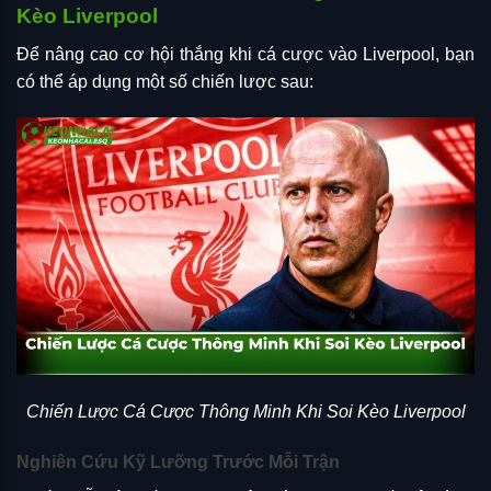
Kèo Liverpool
Để nâng cao cơ hội thắng khi cá cược vào Liverpool, bạn
có thể áp dụng một số chiến lược sau:
Chiến Lược Cá Cược Thông Minh Khi Soi Kèo Liverpool
Nghiên Cứu Kỹ Lưỡng Trước Mỗi Trận