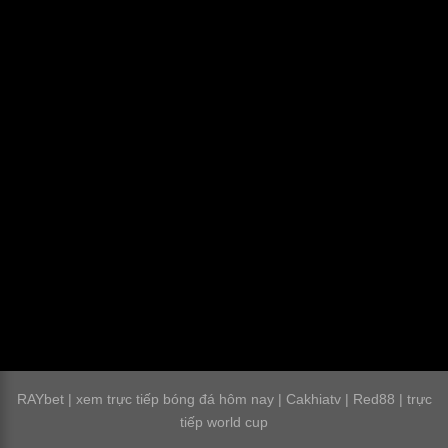
RAYbet
|
xem trực tiếp bóng đá hôm nay
|
Cakhiatv
|
Red88
|
trực
tiếp world cup