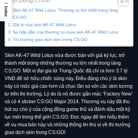
Nội Dung Chính
→
Index
Skin AK-47 Wild Lotus: Thương vụ lớn nhất trong làng
CS:GO
Giá trị của skin AK-47 Wild Lotus
Sự hấp dẫn của thương vụ mua skin AK-47 Wild Lotus
Thị trường giao dịch skin trong CS:GO
Skin AK-47 Wild Lotus vừa được bán với giá kỷ lục, trở
thành một trong những thương vụ lớn nhất trong làng
CS:GO. Một vị đại gia từ Trung Quốc đã chi ra hơn 3.7 tỷ
VNĐ để sở hữu chiếc súng này. Điều đáng chú ý là skin
này có mức giá cao hơn cả chục lần so với các skin tương
tự trên thị trường. Lý do là nó được gắn mác ‘Factory New’
và có 4 sticker CS:GO Major 2014. Thương vụ này đã thu
hút sự chú ý của cộng đồng game thủ và đánh dấu một kỷ
lục mới trong thế giới CS:GO. Đọc ngay để tìm hiểu thêm
về vụ mua bán này và những thông tin thú vị về thị trường
giao dịch skin trong CS:GO!