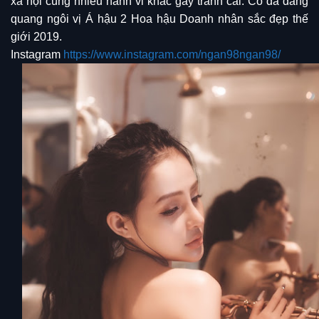
xã hội cùng nhiều hành vi khác gây tranh cãi. Cô đã đăng
quang ngôi vị Á hậu 2 Hoa hậu Doanh nhân sắc đẹp thế
giới 2019.
Instagram
https://www.instagram.com/ngan98ngan98/