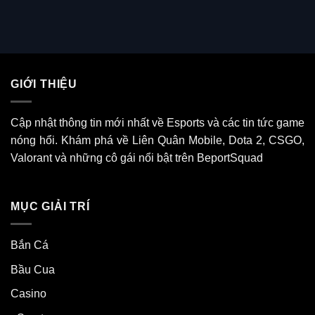
GIỚI THIỆU
Cập nhật thông tin mới nhất về Esports và các tin tức game
nóng hổi. Khám phá về Liên Quân Mobile, Dota 2, CSGO,
Valorant và những cô gái nổi bật trên BeportSquad
MỤC GIẢI TRÍ
Bắn Cá
Bầu Cua
Casino