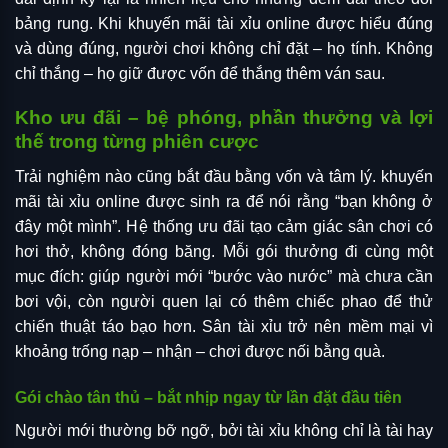
bảng rung. Khi khuyến mãi tài xỉu online được hiểu đúng
và dùng đúng, người chơi không chỉ đặt – họ tính. Không
chỉ thắng – họ giữ được vốn để thắng thêm ván sau.
Kho ưu đãi – bệ phóng, phần thưởng và lợi
thế trong từng phiên cược
Trải nghiệm nào cũng bắt đầu bằng vốn và tâm lý. khuyến
mãi tài xỉu online được sinh ra để nói rằng “bạn không ở
đây một mình”. Hệ thống ưu đãi tạo cảm giác sân chơi có
hơi thở, không đóng băng. Mỗi gói thưởng đi cùng một
mục đích: giúp người mới “bước vào nước” mà chưa cần
bơi vội, còn người quen lại có thêm chiếc phao để thử
chiến thuật táo bạo hơn. Sân tài xỉu trở nên mềm mại vì
khoảng trống nạp – nhận – chơi được nối bằng quà.
Gói chào tân thủ – bắt nhịp ngay từ lần đặt đầu tiên
Người mới thường bỡ ngỡ, bởi tài xỉu không chỉ là tài hay