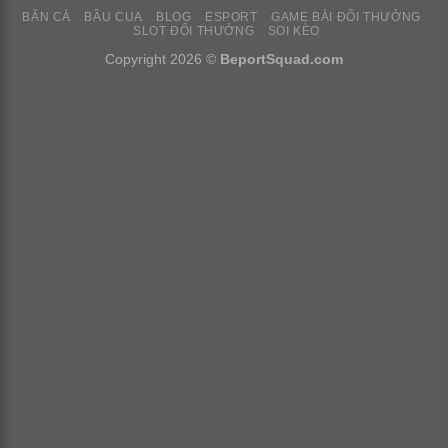
BẮN CÁ
BẦU CUA
BLOG
ESPORT
GAME BÀI ĐỔI THƯỞNG
SLOT ĐỔI THƯỞNG
SOI KÈO
Copyright 2026 ©
BeportSquad.com