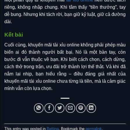
riêng, không nhập chung. Khi tâm thấy “tiền thưởng”, tay
dễ bung. Nhưng khi tách rời, bạn giữ kỷ luật, giữ cả đường
dài.
Kết bài
Cuối cùng, khuyến mãi tài xỉu online không phải phép màu
biến ai đó thành người bất bại. Nó là một bàn tay, còn
bước đi vẫn thuộc về bạn. Khi biết cách chọn, cách dừng,
cách thở trong trận, ưu đãi trở thành lợi thế thật. Và khi đã
nắm lại nhịp, bạn hiểu rằng – điều đáng giá nhất của
khuyến mãi tài xỉu online chưa từng là tiền, mà là cảm giác
mình vẫn còn lựa chọn.
This entry was posted in
Betting
. Bookmark the
permalink
.