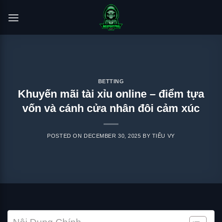
Skip
to
content
BETTING
Khuyến mãi tài xỉu online – điểm tựa
vốn và cánh cửa nhân đôi cảm xúc
POSTED ON
DECEMBER 30, 2025
BY
TIỂU VY