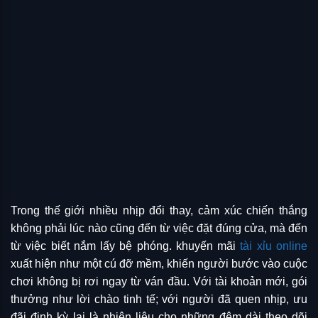
Trong thế giới nhiều nhịp đổi thay, cảm xúc chiến thắng
không phải lúc nào cũng đến từ việc đặt đúng cửa, mà đến
từ việc biết nắm lấy bệ phóng. khuyến mãi
tài xỉu online
xuất hiện như một cú đỡ mềm, khiến người bước vào cuộc
chơi không bị rơi ngay từ ván đầu. Với tài khoản mới, gói
thưởng như lời chào tinh tế; với người đã quen nhịp, ưu
đãi định kỳ lại là nhiên liệu cho những đêm dài theo dõi