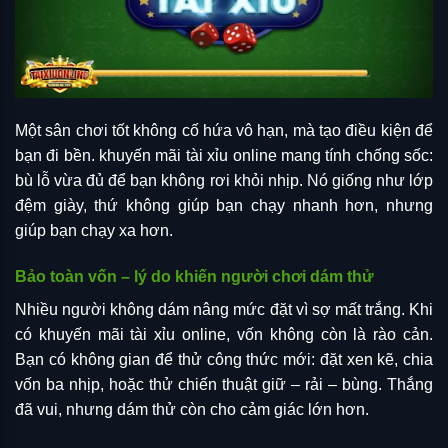
Một sân chơi tốt không cố hứa vô hạn, mà tạo điều kiện để
bạn đi bền. khuyến mãi tài xỉu online mang tính chống sốc:
bù lỗ vừa đủ để bạn không rơi khỏi nhịp. Nó giống như lớp
đệm giày, thứ không giúp bạn chạy nhanh hơn, nhưng
giúp bạn chạy xa hơn.
Bảo toàn vốn – lý do khiến người chơi dám thử
Nhiều người không dám nâng mức đặt vì sợ mất trắng. Khi
có khuyến mãi tài xỉu online, vốn không còn là rào cản.
Bạn có không gian để thử công thức mới: đặt xen kẽ, chia
vốn ba nhịp, hoặc thử chiến thuật giữ – rải – bùng. Thắng
đã vui, nhưng dám thử còn cho cảm giác lớn hơn.