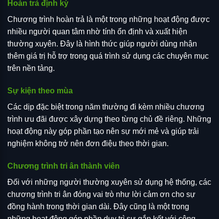
Hoàn trả định kỳ
Chương trình hoàn trả là một trong những hoạt động được
nhiều người quan tâm nhờ tính ổn định và xuất hiện
thường xuyên. Đây là hình thức giúp người dùng nhận
thêm giá trị hỗ trợ trong quá trình sử dụng các chuyên mục
trên nền tảng.
Sự kiện theo mùa
Các dịp đặc biệt trong năm thường đi kèm nhiều chương
trình ưu đãi được xây dựng theo từng chủ đề riêng. Những
hoạt động này góp phần tạo nên sự mới mẻ và giúp trải
nghiệm không trở nên đơn điệu theo thời gian.
Chương trình tri ân thành viên
Đối với những người thường xuyên sử dụng hệ thống, các
chương trình tri ân đóng vai trò như lời cảm ơn cho sự
đồng hành trong thời gian dài. Đây cũng là một trong
những hoạt động góp phần duy trì sự gắn kết với cộng