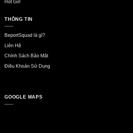
Hot Girl
THÔNG TIN
BeportSquad là gì?
Liên Hệ
Chính Sách Bảo Mật
Điều Khoản Sử Dụng
GOOGLE MAPS