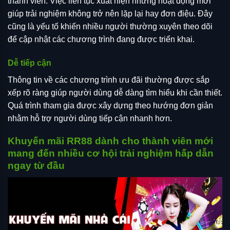
thành viên. Việc liên tục xuất hiện những hoạt động mới
giúp trải nghiệm không trở nên lặp lại hay đơn điệu. Đây
cũng là yếu tố khiến nhiều người thường xuyên theo dõi
để cập nhật các chương trình đang được triển khai.
Dễ tiếp cận
Thông tin về các chương trình ưu đãi thường được sắp
xếp rõ ràng giúp người dùng dễ dàng tìm hiểu khi cần thiết.
Quá trình tham gia được xây dựng theo hướng đơn giản
nhằm hỗ trợ người dùng tiếp cận nhanh hơn.
Khuyến mãi RR88 dành cho thành viên mới
mang đến nhiều cơ hội trải nghiệm hấp dẫn
ngay từ đầu