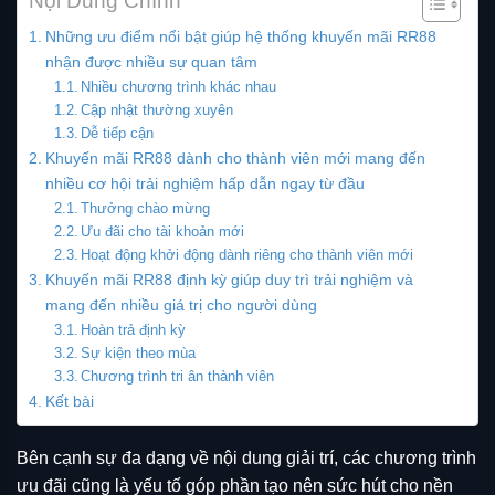
Nội Dung Chính
Những ưu điểm nổi bật giúp hệ thống khuyến mãi RR88
nhận được nhiều sự quan tâm
Nhiều chương trình khác nhau
Cập nhật thường xuyên
Dễ tiếp cận
Khuyến mãi RR88 dành cho thành viên mới mang đến
nhiều cơ hội trải nghiệm hấp dẫn ngay từ đầu
Thưởng chào mừng
Ưu đãi cho tài khoản mới
Hoạt động khởi động dành riêng cho thành viên mới
Khuyến mãi RR88 định kỳ giúp duy trì trải nghiệm và
mang đến nhiều giá trị cho người dùng
Hoàn trả định kỳ
Sự kiện theo mùa
Chương trình tri ân thành viên
Kết bài
Bên cạnh sự đa dạng về nội dung giải trí, các chương trình
ưu đãi cũng là yếu tố góp phần tạo nên sức hút cho nền