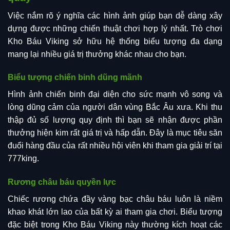
Việc nắm rõ ý nghĩa các hình ảnh giúp bạn dễ dàng xây
dựng được những chiến thuật chơi hợp lý nhất. Trò chơi
Kho Báu Viking sở hữu hệ thống biểu tượng đa dạng
mang lại nhiều giá trị thưởng khác nhau cho bạn.
Biểu tượng chiến binh dũng mãnh
Hình ảnh chiến binh đại diện cho sức mạnh vô song và
lòng dũng cảm của người dân vùng Bắc Âu xưa. Khi thu
thập đủ số lượng quy định thì bạn sẽ nhận được phần
thưởng hiện kim rất giá trị và hấp dẫn. Đây là mục tiêu săn
đuổi hàng đầu của rất nhiều hội viên khi tham gia giải trí tại
777king.
Rương châu báu quyền lực
Chiếc rương chứa đầy vàng bạc châu báu luôn là niềm
khao khát lớn lao của bất kỳ ai tham gia chơi. Biểu tượng
đặc biệt trong Kho Báu Viking này thường kích hoạt các