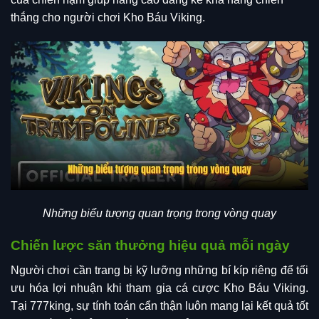
thắng cho người chơi Kho Báu Viking.
Những biểu tượng quan trọng trong vòng quay
Chiến lược săn thưởng hiệu quả mỗi ngày
Người chơi cần trang bị kỹ lưỡng những bí kíp riêng để tối
ưu hóa lợi nhuận khi tham gia cá cược Kho Báu Viking.
Tại 777king, sự tính toán cẩn thận luôn mang lại kết quả tốt