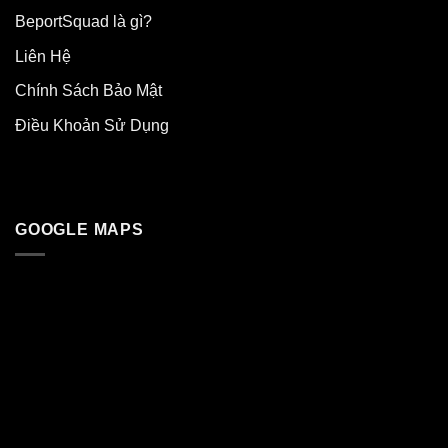
BeportSquad là gì?
Liên Hệ
Chính Sách Bảo Mật
Điều Khoản Sử Dụng
GOOGLE MAPS