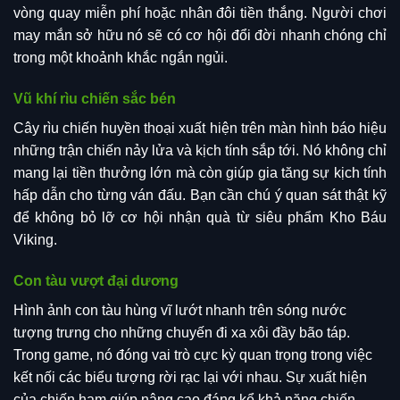
vòng quay miễn phí hoặc nhân đôi tiền thắng. Người chơi
may mắn sở hữu nó sẽ có cơ hội đổi đời nhanh chóng chỉ
trong một khoảnh khắc ngắn ngủi.
Vũ khí rìu chiến sắc bén
Cây rìu chiến huyền thoại xuất hiện trên màn hình báo hiệu
những trận chiến nảy lửa và kịch tính sắp tới. Nó không chỉ
mang lại tiền thưởng lớn mà còn giúp gia tăng sự kịch tính
hấp dẫn cho từng ván đấu. Bạn cần chú ý quan sát thật kỹ
để không bỏ lỡ cơ hội nhận quà từ siêu phẩm Kho Báu
Viking.
Con tàu vượt đại dương
Hình ảnh con tàu hùng vĩ lướt nhanh trên sóng nước
tượng trưng cho những chuyến đi xa xôi đầy bão táp.
Trong game, nó đóng vai trò cực kỳ quan trọng trong việc
kết nối các biểu tượng rời rạc lại với nhau. Sự xuất hiện
của chiến hạm giúp nâng cao đáng kể khả năng chiến