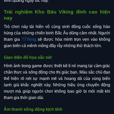
vinh quang ngay lúc này.
Trải nghiệm Kho Báu Viking đỉnh cao hiện
nay
Trò chơi này tái hiện vô cùng sinh động cuộc sống hào
hùng của những chiến binh Bắc Âu dũng cảm nhất. Người
tham gia
777king
sẽ được hòa mình trọn vẹn vào không
gian biển cả mênh mông đầy rẫy những thử thách lớn.
Giao diện đồ họa sắc nét
Hình ảnh trong game được thiết kế tỉ mỉ mang lại cảm giác
chân thực và sống động cho thị giác bạn. Màu sắc chủ đạo
thể hiện rõ nét sự mạnh mẽ và hoang dã của vùng biển
lạnh giá khắc nghiệt này. Những hiệu ứng chuyển động
mượt mà giúp người chơi không bao giờ bị mỏi mắt khi
tham gia thời gian dài.
Âm thanh sống động kịch tính