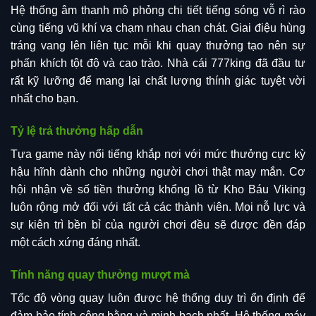
Hệ thống âm thanh mô phỏng chi tiết tiếng sóng vỗ rì rào
cùng tiếng vũ khí va chạm nhau chan chát. Giai điệu hùng
tráng vang lên liên tục mỗi khi quay thưởng tạo nên sự
phấn khích tột độ và cao trào. Nhà cái 777king đã đầu tư
rất kỹ lưỡng để mang lại chất lượng thính giác tuyệt vời
nhất cho bạn.
Tỷ lệ trả thưởng hấp dẫn
Tựa game này nổi tiếng khắp nơi với mức thưởng cực kỳ
hậu hĩnh dành cho những người chơi thật may mắn. Cơ
hội nhận về số tiền thưởng khổng lồ từ Kho Báu Viking
luôn rộng mở đối với tất cả các thành viên. Mọi nỗ lực và
sự kiên trì bền bỉ của người chơi đều sẽ được đền đáp
một cách xứng đáng nhất.
Tính năng quay thưởng mượt mà
Tốc độ vòng quay luôn được hệ thống duy trì ổn định để
đảm bảo tính công bằng và minh bạch nhất. Hệ thống máy