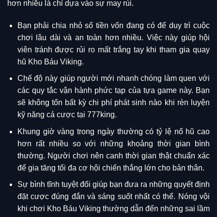
hơn nhiều là chỉ dựa vào sự may rủi.
Bạn phải chia nhỏ số tiền vốn đang có để duy trì cuộc
chơi lâu dài và an toàn hơn nhiều. Việc này giúp hội
viên tránh được rủi ro mất trắng tay khi tham gia quay
hũ Kho Báu Viking.
Chế độ này giúp người mới nhanh chóng làm quen với
các quy tắc vận hành phức tạp của tựa game này. Bạn
sẽ không tốn bất kỳ chi phí phát sinh nào khi rèn luyện
kỹ năng cá cược tại 777king.
Khung giờ vàng trong ngày thường có tỷ lệ nổ hũ cao
hơn rất nhiều so với những khoảng thời gian bình
thường. Người chơi nên canh thời gian thật chuẩn xác
để gia tăng tối đa cơ hội chiến thắng lớn cho bản thân.
Sự bình tĩnh tuyệt đối giúp bạn đưa ra những quyết định
đặt cược đúng đắn và sáng suốt nhất có thể. Nóng vội
khi chơi Kho Báu Viking thường dẫn đến những sai lầm