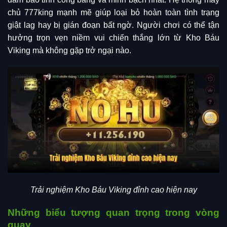
chủ 777king mạnh mẽ giúp loại bỏ hoàn toàn tình trạng
giật lag hay bị gián đoạn bất ngờ. Người chơi có thể tận
hưởng trọn vẹn niềm vui chiến thắng lớn từ Kho Báu
Viking mà không gặp trở ngại nào.
Trải nghiệm Kho Báu Viking đỉnh cao hiện nay
Những biểu tượng quan trọng trong vòng
quay