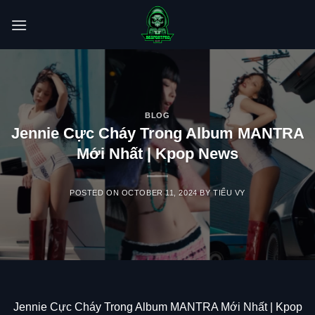
Skip
to
content
BLOG
Jennie Cực Cháy Trong Album MANTRA
Mới Nhất | Kpop News
POSTED ON
OCTOBER 11, 2024
BY
TIỂU VY
Jennie Cực Cháy Trong Album MANTRA Mới Nhất | Kpop