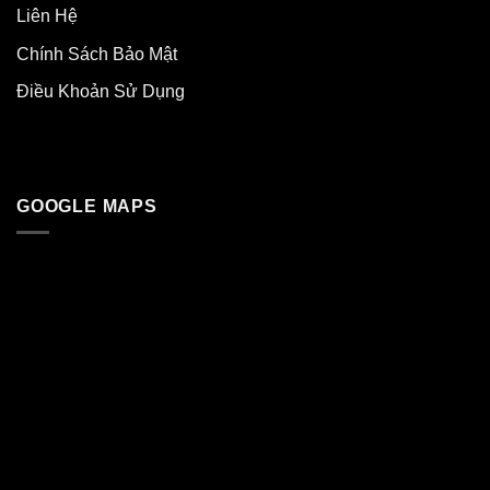
Liên Hệ
Chính Sách Bảo Mật
Điều Khoản Sử Dụng
GOOGLE MAPS