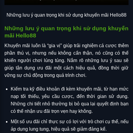
Những lưu ý quan trọng khi sử dụng khuyến mãi Hello88
Những lưu ý quan trọng khi sử dụng khuyến
mãi Hello88
Khuyến mãi luôn là “gia vị” giúp trải nghiệm cá cược thêm
phần thú vị, nhưng nếu không cẩn thận, nó cũng có thể
khiến người chơi lúng túng. Nắm rõ những lưu ý sau sẽ
giúp tận dụng ưu đãi một cách hiệu quả, đồng thời giữ
vững sự chủ động trong quá trình chơi.
Kiểm tra kỹ điều khoản đi kèm khuyến mãi, từ hạn mức
nạp tối thiểu, yêu cầu cược, đến thời gian sử dụng.
Những chi tiết nhỏ thường bị bỏ qua lại quyết định bạn
có thể nhận ưu đãi trọn vẹn hay không.
Một số ưu đãi chỉ thực sự có lợi với trò chơi cụ thể, nếu
áp dụng lung tung, hiệu quả sẽ giảm đáng kể.