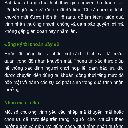
Bắt đầu từ trang chủ chính thức giúp người chơi tránh các
liên kết giả mạo và rủi ro mất dữ liệu. Tất cả chương trình
khuyến mãi được hiển thị rõ ràng, dễ tìm kiếm, giúp quá
trình nhận thưởng nhanh chóng và đảm bảo quyền lợi mà
không gặp gián đoạn hay nhầm lẫn.
Đăng ký tài khoản đầy đủ
Hoàn tất thông tin cá nhân một cách chính xác là bước
quan trọng để nhận khuyến mãi. Thông tin xác thực giúp
hệ thống xác định người chơi hợp lệ, đảm bảo ưu đãi
được chuyển đến đúng tài khoản, đồng thời tăng mức độ
bảo mật và tránh các sự cố phát sinh trong quá trình nhận
thưởng.
Nhận mã ưu đãi
Một số chương trình yêu cầu nhập mã khuyến mãi hoặc
chọn ưu đãi trực tiếp trên trang. Người chơi chỉ cần theo
hướng dẫn và điền mã đúng cách, quá trình nhận thưởng