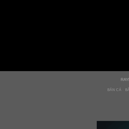
RAY
BẮN CÁ
B