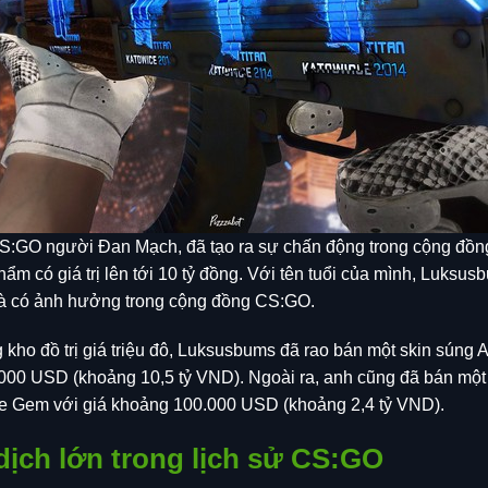
:GO người Đan Mạch, đã tạo ra sự chấn động trong cộng đồng
m có giá trị lên tới 10 tỷ đồng. Với tên tuổi của mình, Luksus
và có ảnh hưởng trong cộng đồng CS:GO.
 kho đồ trị giá triệu đô, Luksusbums đã rao bán một skin sún
7.000 USD (khoảng 10,5 tỷ VND). Ngoài ra, anh cũng đã bán mộ
e Gem với giá khoảng 100.000 USD (khoảng 2,4 tỷ VND).
ịch lớn trong lịch sử CS:GO