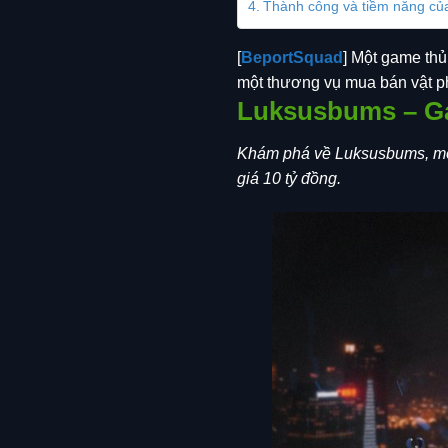
Thành công và tiềm năng c
[
BeportSquad
] Một game th
một thương vụ mua bán vật phẩm
Luksusbums – G
Khám phá về Luksusbums, một
giá 10 tỷ đồng.