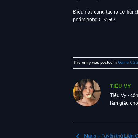
Điều này cũng tạo ra cơ hội c
phẩm trong CS:GO.
This entry was posted in
Game CS
TIỂU VY
Tiểu Vy - cổ
làm giàu ch
Maris – Tuyển thủ Liên Q