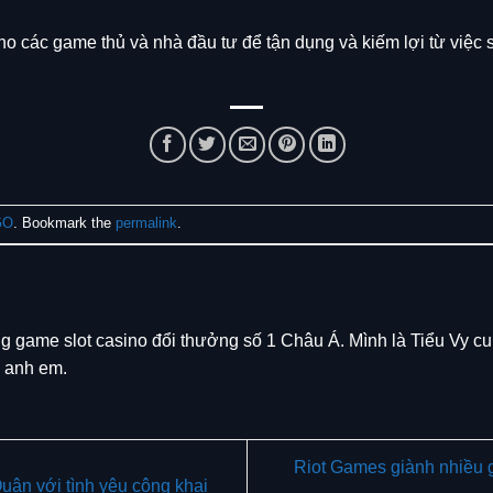
ho các game thủ và nhà đầu tư để tận dụng và kiếm lợi từ việc 
GO
. Bookmark the
permalink
.
ng game slot casino đổi thưởng số 1 Châu Á. Mình là Tiểu Vy c
o anh em.
Riot Games giành nhiều g
uân với tình yêu công khai