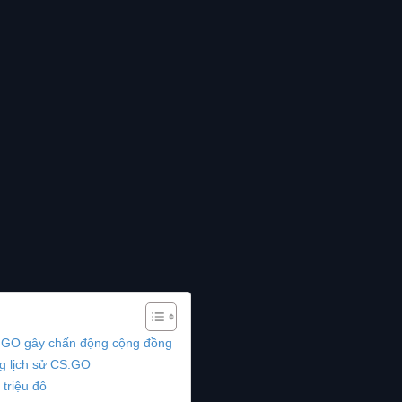
GO gây chấn động cộng đồng
ng lịch sử CS:GO
 triệu đô