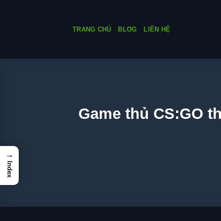
Skip
to
TRANG CHỦ
BLOG
LIÊN HỆ
content
Game thủ CS:GO thà
→
Index