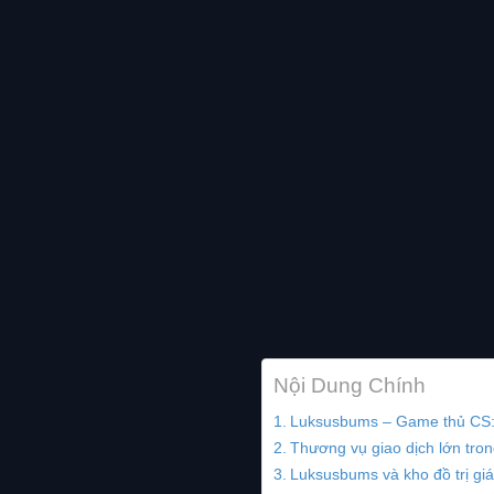
Nội Dung Chính
Luksusbums – Game thủ CS:
Thương vụ giao dịch lớn tro
Luksusbums và kho đồ trị giá