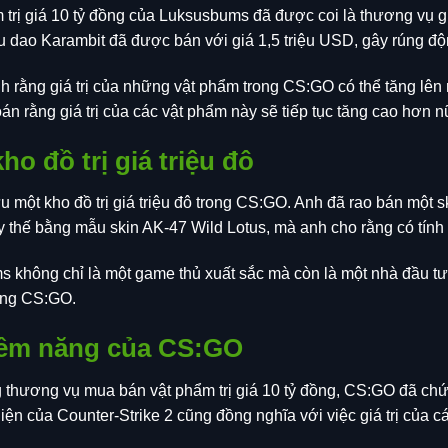
rị giá 10 tỷ đồng của Luksusbums đã được coi là thương vụ gia
 dao Karambit đã được bán với giá 1,5 triệu USD, gây rúng độ
rằng giá trị của những vật phẩm trong CS:GO có thể tăng lên rấ
oán rằng giá trị của các vật phẩm này sẽ tiếp tục tăng cao hơn n
o đồ trị giá triệu đô
một kho đồ trị giá triệu đô trong CS:GO. Anh đã rao bán một
y thế bằng mẫu skin AK-47 Wild Lotus, mà anh cho rằng có tín
 không chỉ là một game thủ xuất sắc mà còn là một nhà đầu tư
rong CS:GO.
iềm năng của CS:GO
g thương vụ mua bán vật phẩm trị giá 10 tỷ đồng, CS:GO đã chứ
hiện của Counter-Strike 2 cũng đồng nghĩa với việc giá trị của