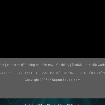
bet
|
xem trực tiếp bóng đá hôm nay
|
Cakhiatv
|
Red88
|
trực tiếp worl
ẦU CUA
BLOG
ESPORT
GAME BÀI ĐỔI THƯỞNG
SLOT ĐỔI THƯỞ
Copyright 2026 ©
BeportSquad.com