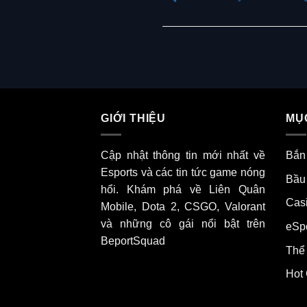
GIỚI THIỆU
MỤC
Cập nhật thông tin mới nhất về
Bắn
Esports và các tin tức game nóng
Bầu
hổi. Khám phá về Liên Quân
Cas
Mobile, Dota 2, CSGO, Valorant
và những cô gái nổi bật trên
eSp
BeportSquad
Thể
Hot 