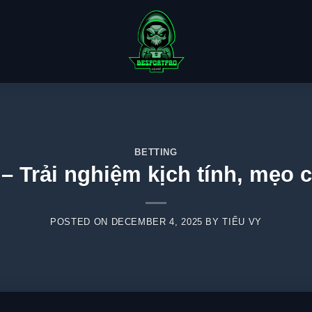
BETTING
 – Trải nghiệm kịch tính, mẹo
POSTED ON
DECEMBER 4, 2025
BY
TIỂU VY