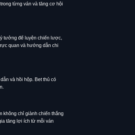
 trong từng ván và tăng cơ hội
lý tưởng để luyện chiến lược,
 trực quan và hướng dẫn chi
dẫn và hồi hộp. Bet thủ có
n.
em không chỉ giành chiến thắng
ia tăng lợi ích từ mỗi ván