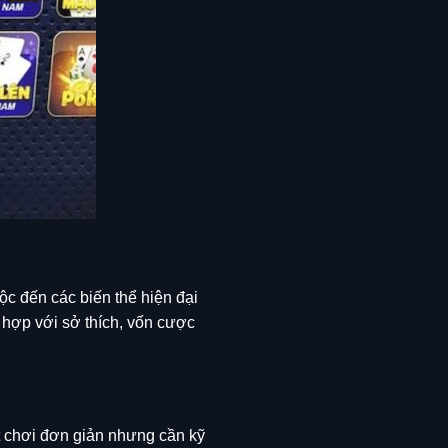
ộc đến các biến thể hiện đại
 hợp với sở thích, vốn cược
ật chơi đơn giản nhưng cần kỹ