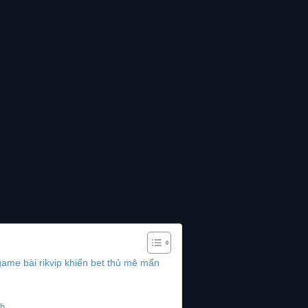
game bài rikvip khiến bet thủ mê mẩn
nh