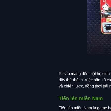
Rikvip mang đến một hệ sinh t
đầy thử thách. Việc nắm rõ c
và chiến lược, đồng thời trải
Tiến lên miền Nam
Tiến lên miền Nam là game bài