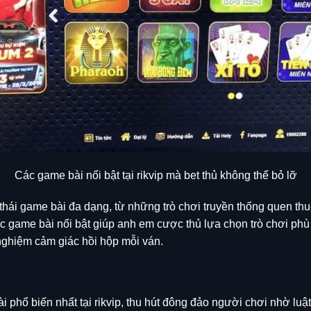
Các game bài nổi bật tại rikvip mà bet thủ không thể bỏ lỡ
hái game bài đa dạng, từ những trò chơi truyền thống quen thu
ác game bài nổi bật giúp anh em cược thủ lựa chọn trò chơi phù
 nghiệm cảm giác hồi hộp mỗi ván.
 phổ biến nhất tại rikvip, thu hút đông đảo người chơi nhờ lu