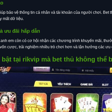
ao
iúp bảo vệ thông tin cá nhân và tài khoản của người chơi. Bet t
y mất dữ liệu.
à ưu đãi hấp dẫn
, anh em còn có cơ hội nhận các chương trình khuyến mãi, thư
vốn cược, trải nghiệm nhiều trò chơi hơn và tận hưởng các ưu 
bật tại rikvip mà bet thủ không thể 