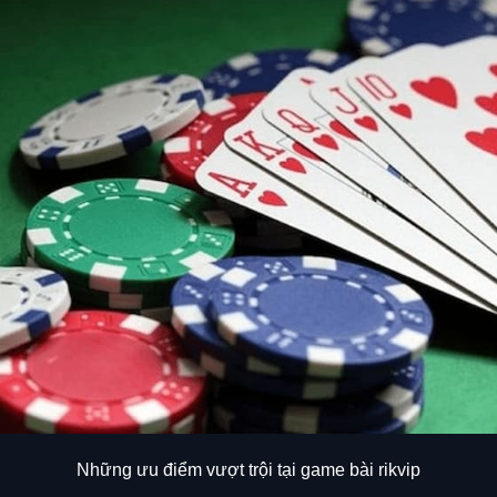
Những ưu điểm vượt trội tại game bài rikvip