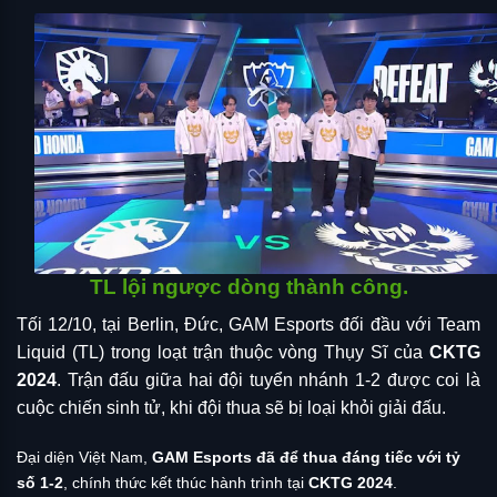
TL lội ngược dòng thành công.
Tối 12/10, tại Berlin, Đức, GAM Esports đối đầu với Team
Liquid (TL) trong loạt trận thuộc vòng Thụy Sĩ của
CKTG
2024
. Trận đấu giữa hai đội tuyển nhánh 1-2 được coi là
cuộc chiến sinh tử, khi đội thua sẽ bị loại khỏi giải đấu.
Đại diện Việt Nam,
GAM Esports đã để thua đáng tiếc với tỷ
số 1-2
, chính thức kết thúc hành trình tại
CKTG 2024
.