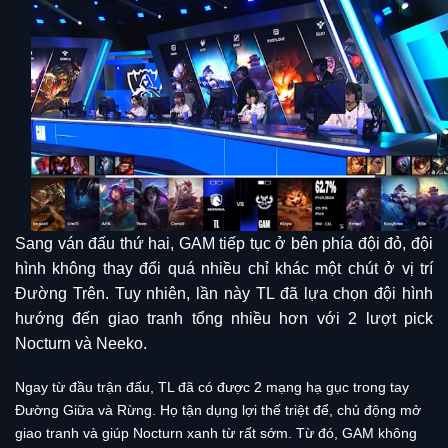
Sang ván đấu thứ hai, GAM tiếp tục ở bên phía đội đỏ, đội
hình không thay đổi quá nhiều chỉ khác một chút ở vị trí
Đường Trên. Tuy nhiên, lần này TL đã lựa chọn đội hình
hướng đến giao tranh tổng nhiều hơn với 2 lượt pick
Nocturn và Neeko.
Ngay từ đầu trận đấu, TL đã có được 2 mạng hạ gục trong tay
Đường Giữa và Rừng. Họ tận dụng lợi thế triệt để, chủ động mở
giao tranh và giúp Nocturn xanh từ rất sớm. Từ đó, GAM không