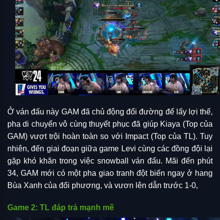
Ở ván đấu này GAM đã chủ động đổi đường để lấy lợi thế,
pha di chuyển vô cùng thuyết phục đã giúp Kiaya (Top của
GAM) vượt trội hoàn toàn so với Impact (Top của TL). Tuy
nhiên, đến giai đoạn giữa game Levi cùng các đồng đội lại
gặp khó khăn trong việc snowball ván đấu. Mãi đến phút
34, GAM mới có một pha giao tranh đột biến ngay ở hang
Bùa Xanh của đối phương, và vươn lên dẫn trước 1-0,
Game 2: TL đáp trả mạnh mẽ