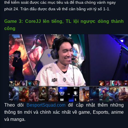
thể kiểm soát được các mục tiêu và để thua chóng vánh ngay
phút 24. Trận đấu được đưa về thế cân bằng với tỷ số 1-1.
Game 3: CoreJJ lên tiếng, TL lội ngược dòng thành
công
Theo dõi
BesportSquad.com
để cập nhật thêm những
thông tin mới và chính xác nhất về game, Esports, anime
và manga.