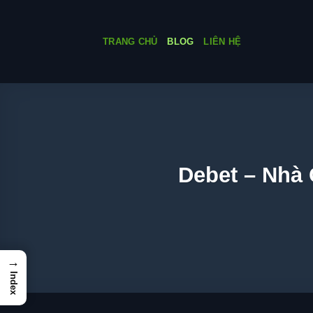
Skip
to
TRANG CHỦ
BLOG
LIÊN HỆ
content
Debet – Nhà
→
Index