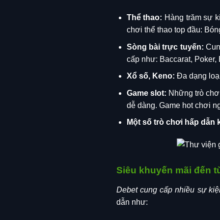
Thể thao:
Hàng trăm sự kiệ
chơi thể thao top đầu: Bó
Sòng bài trực tuyến:
Cung
cấp như: Baccarat, Poker, 
Xổ số, Keno:
Đa dạng loại 
Game slot:
Những trò chơi
dễ dàng. Game hot chơi ng
Một số trò chơi hấp dẫn 
Siêu khuyến mãi đến 
Debet cung cấp nhiều sự kiệ
dẫn như: