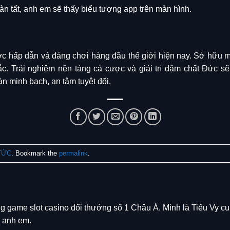
àn tất, anh em sẽ thấy biểu tượng app trên màn hình.
c hấp dẫn và đáng chơi hàng đầu thế giới hiện nay. Sở hữu một
c. Trải nghiệm nền tảng cá cược và giải trí đậm chất Đức s
n minh bạch, an tâm tuyệt đối.
TỨC
. Bookmark the
permalink
.
ng game slot casino đổi thưởng số 1 Châu Á. Mình là Tiểu Vy c
o anh em.