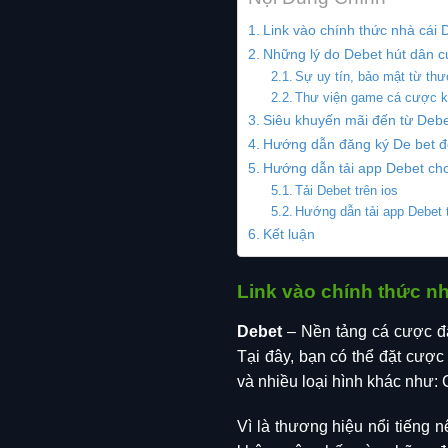
Link vào chính thức nhà cái
Những lý do Debet hút dân 
Sự uy tín, bảo mật từ th
Thư viện game cá cược 
Siêu khuyến mãi đến từ Deb
Hướng dẫn đăng ký De bet 
Hướng dẫn tải app Debet cho
Tải Debet trên ios
Hướng dẫn tải app Debet 
Kết luận
Link vào chính thức n
Debet
– Nền tảng cá cược đậ
Tại đây, bạn có thể đặt cược
và nhiều loại hình khác như: 
Vì là thương hiệu nổi tiếng 