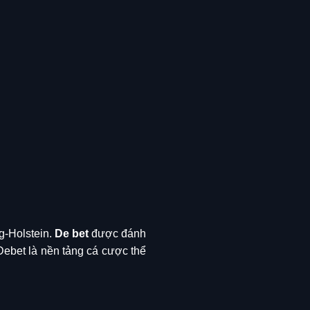
g-Holstein.
De bet
được đánh
Debet là nền tảng cá cược thể