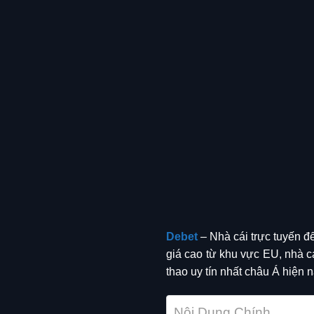
Debet
– Nhà cái trực tuyến đ
giá cao từ khu vực EU, nhà c
thao uy tín nhất châu Á hiện 
Nội Dung Chính