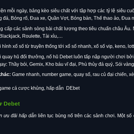
n mỗi ngày, bảng kèo siêu chất với tập hợp các tỷ lệ siêu cuố
ng đá, Bóng rổ, Đua xe, Quần Vợt, Bóng bàn, Thể thao ảo, Đua
 cấp các sảnh sòng bài chất lượng theo tiêu chuẩn châu Âu.
Blackjack, Roulette, Tài xỉu,…
hình xổ số từ truyền thống tới xổ số nhanh, xổ số vip, keno, lo
 quay hũ đổi thưởng, nổ hũ Debet luôn tấp nập người chơi bởi 
ay: Thầy bói, Gemix, Kho báu vĩ đại, Phù thủy đá quý, Sói và
khác:
Game nhanh, number game, quay số, rau củ đại chiến, x
từ Debet
n ưu đãi hấp dẫn
liên tục bùng nổ trên các sảnh chơi. Một số