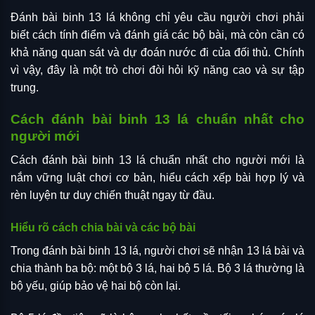
Đánh bài binh 13 lá không chỉ yêu cầu người chơi phải
biết cách tính điểm và đánh giá các bộ bài, mà còn cần có
khả năng quan sát và dự đoán nước đi của đối thủ. Chính
vì vậy, đây là một trò chơi đòi hỏi kỹ năng cao và sự tập
trung.
Cách đánh bài binh 13 lá chuẩn nhất cho
người mới
Cách đánh bài binh 13 lá chuẩn nhất cho người mới là
nắm vững luật chơi cơ bản, hiểu cách xếp bài hợp lý và
rèn luyện tư duy chiến thuật ngay từ đầu.
Hiểu rõ cách chia bài và các bộ bài
Trong đánh bài binh 13 lá, người chơi sẽ nhận 13 lá bài và
chia thành ba bộ: một bộ 3 lá, hai bộ 5 lá. Bộ 3 lá thường là
bộ yếu, giúp bảo vệ hai bộ còn lại.