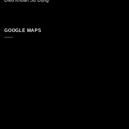
Điều Khoản Sử Dụng
GOOGLE MAPS