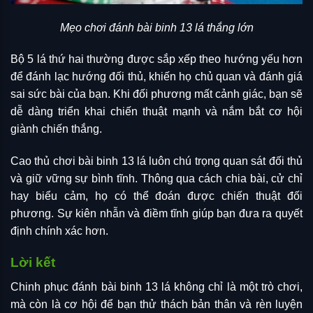
Mẹo chơi đánh bài binh 13 lá thắng lớn
Bộ 5 lá thứ hai thường được sắp xếp theo hướng yếu hơn
để đánh lạc hướng đối thủ, khiến họ chủ quan và đánh giá
sai sức bài của bạn. Khi đối phương mất cảnh giác, bạn sẽ
dễ dàng triển khai chiến thuật mạnh và nắm bắt cơ hội
giành chiến thắng.
Cao thủ chơi bài binh 13 lá luôn chú trọng quan sát đối thủ
và giữ vững sự bình tĩnh. Thông qua cách chia bài, cử chỉ
hay biểu cảm, họ có thể đoán được chiến thuật đối
phương. Sự kiên nhẫn và điềm tĩnh giúp bạn đưa ra quyết
định chính xác hơn.
Lời kết
Chinh phục đánh bài binh 13 lá không chỉ là một trò chơi,
mà còn là cơ hội để bạn thử thách bản thân và rèn luyện