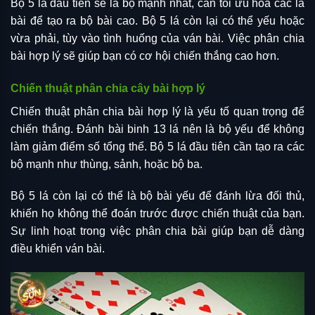
Bộ 5 lá đầu tiên sẽ là bộ mạnh nhất, cần tối ưu hóa các lá
bài để tạo ra bộ bài cao. Bộ 5 lá còn lại có thể yếu hoặc
vừa phải, tùy vào tình huống của ván bài. Việc phân chia
bài hợp lý sẽ giúp bạn có cơ hội chiến thắng cao hơn.
Chiến thuật phân chia cây bài hợp lý
Chiến thuật phân chia bài hợp lý là yếu tố quan trọng để
chiến thắng. Đánh bài binh 13 lá nên là bộ yếu để không
làm giảm điểm số tổng thể. Bộ 5 lá đầu tiên cần tạo ra các
bộ mạnh như thùng, sảnh, hoặc bộ ba.
Bộ 5 lá còn lại có thể là bộ bài yếu để đánh lừa đối thủ,
khiến họ không thể đoán trước được chiến thuật của bạn.
Sự linh hoạt trong việc phân chia bài giúp bạn dễ dàng
điều khiển ván bài.