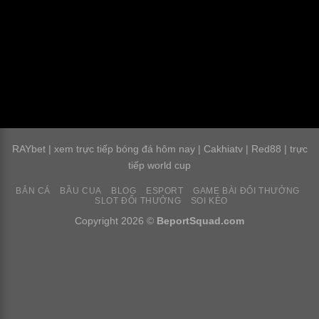
RAYbet
|
xem trực tiếp bóng đá hôm nay
|
Cakhiatv
|
Red88
|
trực
tiếp world cup
BẮN CÁ
BẦU CUA
BLOG
ESPORT
GAME BÀI ĐỔI THƯỞNG
SLOT ĐỔI THƯỞNG
SOI KÈO
Copyright 2026 ©
BeportSquad.com