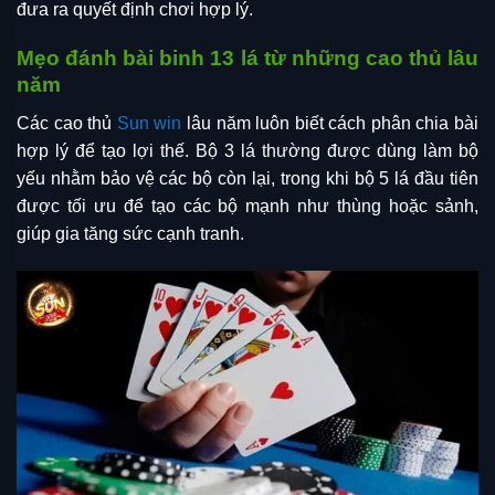
đưa ra quyết định chơi hợp lý.
Mẹo đánh bài binh 13 lá từ những cao thủ lâu
năm
Các cao thủ
Sun win
lâu năm luôn biết cách phân chia bài
hợp lý để tạo lợi thế. Bộ 3 lá thường được dùng làm bộ
yếu nhằm bảo vệ các bộ còn lại, trong khi bộ 5 lá đầu tiên
được tối ưu để tạo các bộ mạnh như thùng hoặc sảnh,
giúp gia tăng sức cạnh tranh.