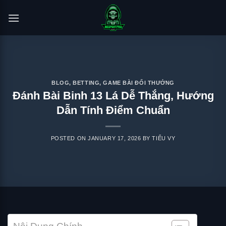
Skip
to
content
BLOG
,
BETTING
,
GAME BÀI ĐỔI THƯỞNG
Đánh Bài Binh 13 Lá Dễ Thắng, Hướng
Dẫn Tính Điểm Chuẩn
POSTED ON
JANUARY 17, 2026
BY
TIỂU VY