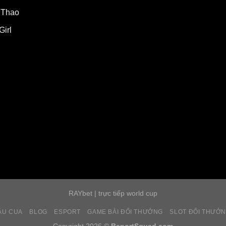
 Thao
Girl
RAYbet
|
trực tiếp world cup
ẦU CUA
BLOG
ESPORT
GAME BÀI ĐỔI THƯỞNG
SLOT ĐỔI THƯỞ
Copyright 2026 ©
BeportSquad.com