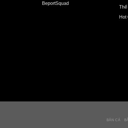
BeportSquad
Thể
Hot 
BẮN CÁ
B