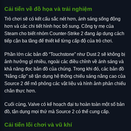
Cải tiến về đồ họa và trải nghiệm
Trò chơi sẽ có kết cấu sắc nét hơn, ánh sáng sống động
hơn và các chi tiết hình học bổ sung. Công ty mẹ của
Steam cho biết nhóm Counter-Strike 2 đang áp dụng cách
tiếp cận ba tầng để thiết kế từng cấp độ của trò chơi.
Phần lớn các bản đồ “Touchstone” như Dust 2 sẽ không bị
ảnh hưởng gì nhiều, ngoài các điều chỉnh về ánh sáng và
khả năng đọc bản đồ của chúng. Trong khi đó, các bản đồ
“Nâng cấp” sẽ tận dụng hệ thống chiếu sáng nâng cao của
Source 2 để mô phỏng các vật liệu và hình ảnh phản chiếu
chân thực hơn.
Cuối cùng, Valve có kế hoạch đại tu hoàn toàn một số bản
đồ, tận dụng mọi thứ mà Source 2 có thể cung cấp.
Cải tiến lối chơi và vũ khí