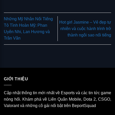
Những Mỹ Nhân Nổi Tiếng
Hot girl Jasmine – Vẻ đẹp tự
Tỏ Tình Hoàn Mỹ: Phan
nhiên và cuộc hành trình trở
Uyên Nhi, Lan Hương và
thành ngôi sao nổi tiếng
Trần Vân
GIỚI THIỆU
Cập nhật thông tin mới nhất về Esports và các tin tức game
nóng hổi. Khám phá về Liên Quân Mobile, Dota 2, CSGO,
Valorant và những cô gái nổi bật trên BeportSquad