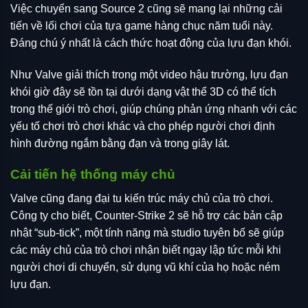
Việc chuyển sang Source 2 cũng sẽ mang lại những cải
tiến về lối chơi của tựa game hàng chục năm tuổi này.
Đáng chú ý nhất là cách thức hoạt động của lựu đạn khói.
Như Valve giải thích trong một video hậu trường, lựu đạn
khói giờ đây sẽ tồn tại dưới dạng vật thể 3D có thể tích
trong thế giới trò chơi, giúp chúng phản ứng nhanh với các
yếu tố chơi trò chơi khác và cho phép người chơi định
hình đường ngắm bằng đạn và trong giây lát.
Cải tiến hệ thống máy chủ
Valve cũng đang đại tu kiến trúc máy chủ của trò chơi.
Công ty cho biết, Counter-Strike 2 sẽ hỗ trợ các bản cập
nhật “sub-tick”, một tính năng mà studio tuyên bố sẽ giúp
các máy chủ của trò chơi nhận biết ngay lập tức mỗi khi
người chơi di chuyển, sử dụng vũ khí của họ hoặc ném
lựu đạn.