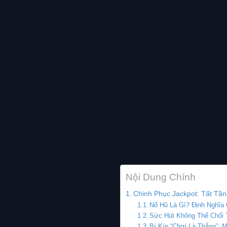
Nội Dung Chính
Chinh Phục Jackpot: Tất Tầ
Nổ Hũ Là Gì? Định Nghĩa
Sức Hút Không Thể Chối
Bí Kíp “Chơi Là Thắng”: