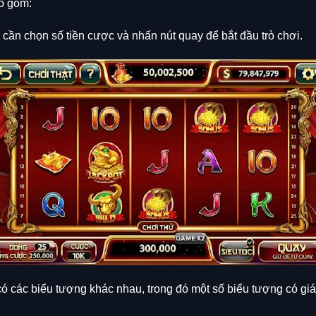
ao gồm:
cần chọn số tiền cược và nhấn nút quay để bắt đầu trò chơi.
 các biểu tượng khác nhau, trong đó một số biểu tượng có giá 