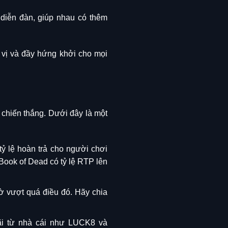
 diễn đàn, giúp nhau có thêm
 vị và đầy hứng khởi cho mọi
 chiến thắng. Dưới đây là một
ỷ lệ hoàn trả cho người chơi
Book of Dead có tỷ lệ RTP lên
ờ vượt quá điều đó. Hãy chia
ãi từ nhà cái như LUCK8 và