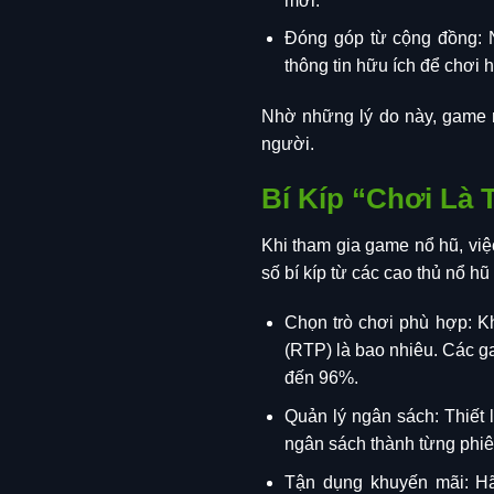
mới.
Đóng góp từ cộng đồng: N
thông tin hữu ích để chơi 
Nhờ những lý do này, game n
người.
Bí Kíp “Chơi Là
Khi tham gia game nổ hũ, việ
số bí kíp từ các cao thủ nổ h
Chọn trò chơi phù hợp: K
(RTP) là bao nhiêu. Các g
đến 96%.
Quản lý ngân sách: Thiết 
ngân sách thành từng phiê
Tận dụng khuyến mãi: Hã