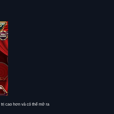
trị cao hơn và có thể mở ra