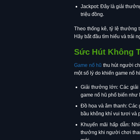
Jackpot: Đây là giải thưởn
triệu đồng.
Theo thống kê, tỷ lệ thưởng 
Hãy bắt đầu tìm hiểu và trải
Sức Hút Không 
Game nổ hũ
thu hút người ch
một số lý do khiến game nổ h
Giải thưởng lớn: Các giải
game nổ hũ phổ biến như M
Đồ họa và âm thanh: Các g
bầu không khí vui tươi và 
Khuyến mãi hấp dẫn: Nh
thưởng khi người chơi tha