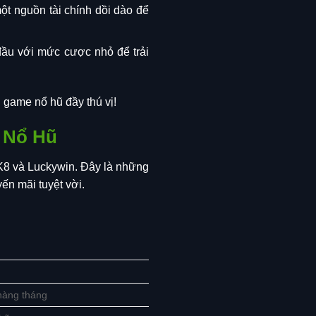
ột nguồn tài chính dồi dào để
ầu với mức cược nhỏ để trải
 game nổ hũ đầy thú vị!
 Nổ Hũ
K8 và Luckywin. Đây là những
ến mãi tuyệt vời.
hàng tháng