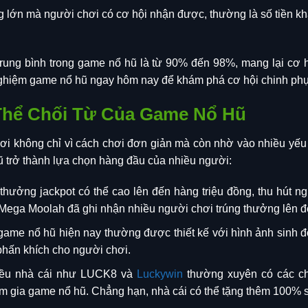
g lớn mà người chơi có cơ hội nhận được, thường là số tiền kh
trung bình trong game nổ hũ là từ 90% đến 98%, mang lại cơ 
 nghiệm game nổ hũ ngay hôm nay để khám phá cơ hội chinh phụ
Thể Chối Từ Của Game Nổ Hũ
ơi không chỉ vì cách chơi đơn giản mà còn nhờ vào nhiều yếu
ũ trở thành lựa chọn hàng đầu của nhiều người:
 thưởng jackpot có thể cao lên đến hàng triệu đồng, thu hút ng
ega Moolah đã ghi nhận nhiều người chơi trúng thưởng lên đ
ame nổ hũ hiện nay thường được thiết kế với hình ảnh sinh đ
phấn khích cho người chơi.
iều nhà cái như LUCK8 và
Luckywin
thường xuyên có các ch
m gia game nổ hũ. Chẳng hạn, nhà cái có thể tặng thêm 100% s