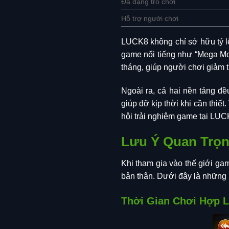
Đa dạng trò chơi
Hỗ trợ người chơi
LUCK8 không chỉ sở hữu tỷ l
game nổi tiếng như “Mega Mo
tháng, giúp người chơi giảm th
Ngoài ra, cả hai nền tảng đ
giúp đỡ kịp thời khi cần thiế
hội trải nghiệm game tại LUC
Lưu Ý Quan Trọn
Khi tham gia vào thế giới gam
bản thân. Dưới đây là những 
Thời Gian Chơi Hợp 