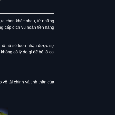
 hũ
lựa chọn khác nhau, từ những
g cấp dịch vụ hoàn tiền hàng
ồ nổ hũ sẽ luôn nhận được sự
 không có lý do gì để bỏ lỡ cơ
 vệ tài chính và tinh thần của