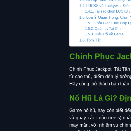
LUCK8 và Luckywin: Điể
Tại sao chọn LUCK8 v
Lưu Ý Quan Trọng: Chơi 
Thời Gian Chơi Hợp L
Quản Lý Tài Chính
Hiểu Rõ Về Game
Tóm Tắt
Chinh Phục Jac
Chinh Phục Jackpot: Tất Tần
từ cao thủ, điểm đến lý tưở
Hãy cùng thử thách bản thân 
Nổ Hũ Là Gì? Đị
Game nổ hũ, hay còn biết đến 
và quay các cuộn (reels) nh
may mắn, với nhiệm vụ chính 