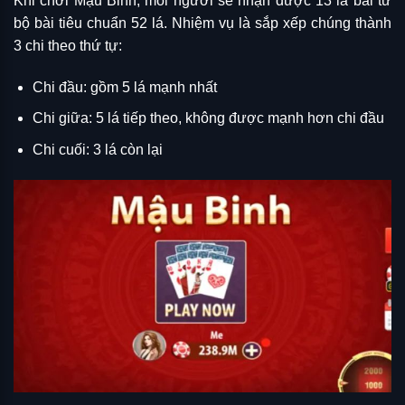
Khi chơi Mậu Binh, mỗi người sẽ nhận được 13 lá bài từ
bộ bài tiêu chuẩn 52 lá. Nhiệm vụ là sắp xếp chúng thành
3 chi theo thứ tự:
Chi đầu: gồm 5 lá mạnh nhất
Chi giữa: 5 lá tiếp theo, không được mạnh hơn chi đầu
Chi cuối: 3 lá còn lại