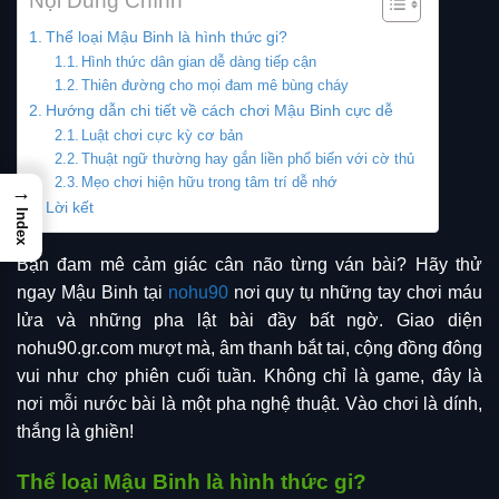
Nội Dung Chính
Thể loại Mậu Binh là hình thức gi?
Hình thức dân gian dễ dàng tiếp cận
Thiên đường cho mọi đam mê bùng cháy
Hướng dẫn chi tiết về cách chơi Mậu Binh cực dễ
Luật chơi cực kỳ cơ bản
Thuật ngữ thường hay gắn liền phổ biến với cờ thủ
Mẹo chơi hiện hữu trong tâm trí dễ nhớ
→
Lời kết
Index
Bạn đam mê cảm giác cân não từng ván bài? Hãy thử
ngay Mậu Binh tại
nohu90
nơi quy tụ những tay chơi máu
lửa và những pha lật bài đầy bất ngờ. Giao diện
nohu90.gr.com mượt mà, âm thanh bắt tai, cộng đồng đông
vui như chợ phiên cuối tuần. Không chỉ là game, đây là
nơi mỗi nước bài là một pha nghệ thuật. Vào chơi là dính,
thắng là ghiền!
Thể loại Mậu Binh là hình thức gi?