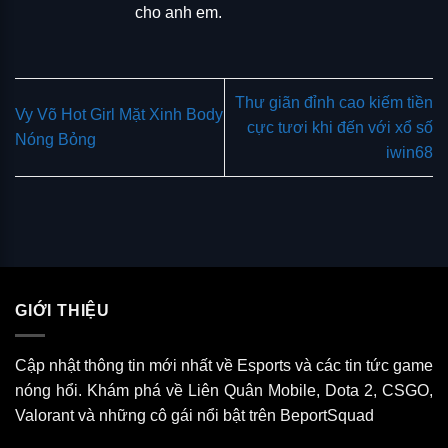
cho anh em.
Thư giãn đỉnh cao kiếm tiền
Vy Võ Hot Girl Mặt Xinh Body
cực tươi khi đến với xổ số
Nóng Bỏng
iwin68
GIỚI THIỆU
Cập nhật thông tin mới nhất về Esports và các tin tức game
nóng hổi. Khám phá về Liên Quân Mobile, Dota 2, CSGO,
Valorant và những cô gái nổi bật trên BeportSquad