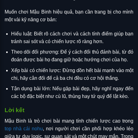
Muốn chơi Mậu Binh hiệu quả, bạn cần trang bị cho mình
một vài kỹ năng cơ bản:
Hiểu luật: Biết rõ cách chơi và cách tính điểm giúp bạn
tránh sai sót và có chiến lược rõ ràng hơn.
Theo dõi đối phương: Để ý cách đối thủ đánh bài, từ đó
đoán được bài họ đang giữ hoặc hướng chơi của họ.
Xếp bài có chiến lược: Đừng dồn hết bài mạnh vào một
chi, hãy cân đối để cả ba chi đều có cơ hội thắng.
Tận dụng bài lớn: Nếu gặp bài đẹp, hãy nghĩ ngay đến
các bộ đặc biệt như cù lũ, thùng hay tứ quý để lật kèo.
Lời kết
Mậu Binh là trò chơi bài mang tính chiến lược cao trong
top nhà cái nohu
, nơi người chơi cần phối hợp khéo léo
giữa tư duy logic, sự quan sát và một chút may mắn. Trong