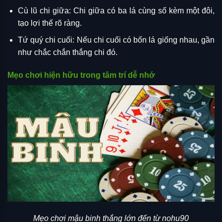
Cù lũ chi giữa: Chi giữa có ba lá cùng số kèm một đôi,
tạo lợi thế rõ ràng.
Tứ quý chi cuối: Nếu chi cuối có bốn lá giống nhau, gần
như chắc chắn thắng chi đó.
Mẹo chơi hiện hữu trong tâm trí dễ nhớ
Mẹo chơi mậu binh thắng lớn đến từ nohu90