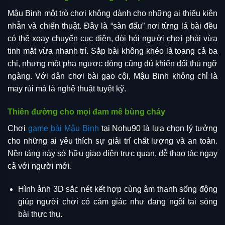
Mậu Binh một trò chơi không dành cho những ai thiếu kiên
nhẫn và chiến thuật. Đây là “sàn đấu” nơi từng lá bài đều
có thể xoay chuyển cục diện, đòi hỏi người chơi phải vừa
tinh mắt vừa nhanh trí. Sắp bài không khéo là toang cả ba
chi, nhưng một pha ngược dòng cũng đủ khiến đối thủ ngỡ
ngàng. Với dân chơi bài gạo cội, Mậu Binh không chỉ là
may rủi mà là nghệ thuật tuyệt kỹ.
Thiên đường cho mọi đam mê bùng cháy
Chơi
game bài Mậu Binh
tại Nohu90 là lựa chọn lý tưởng
cho những ai yêu thích sự giải trí chất lượng và an toàn.
Nền tảng này sở hữu giao diện trực quan, dễ thao tác ngay
cả với người mới.
Hình ảnh 3D sắc nét kết hợp cùng âm thanh sống động
giúp người chơi có cảm giác như đang ngồi tại sòng
bài thực thụ.