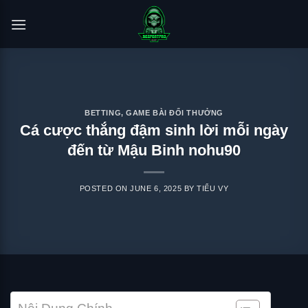
Skip
to
content
BETTING
,
GAME BÀI ĐỔI THƯỞNG
Cá cược thắng đậm sinh lời mỗi ngày
đến từ Mậu Binh nohu90
POSTED ON
JUNE 6, 2025
BY
TIỂU VY