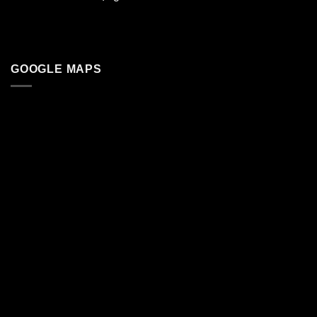
GOOGLE MAPS