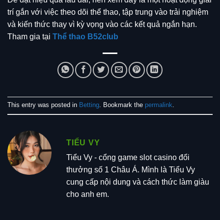
trí gắn với việc theo dõi thể thao, tập trung vào trải nghiệm
và kiến thức thay vì kỳ vọng vào các kết quả ngắn hạn.
Tham gia tại
Thể thao B52club
This entry was posted in
Betting
. Bookmark the
permalink
.
TIỂU VY
Tiểu Vy - cổng game slot casino đổi
thưởng số 1 Châu Á. Mình là Tiểu Vy
cung cấp nội dung và cách thức làm giàu
cho anh em.