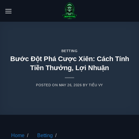
Skip
to
content
BETTING
Bước Đột Phá Cược Xiên: Cách Tính
Tiền Thưởng, Lợi Nhuận
POSTED ON
MAY 26, 2026
BY
TIỂU VY
Home
Betting