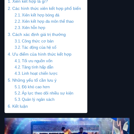
Xiên kết hợp là gì?
Các hình thức xiên kết hợp phổ biến
Xiên kết hợp bóng đá
Xiên kết hợp đa môn thể thao
Xiên hỗn hợp
Cách xác định giá trị thưởng
Công thức cơ bản
Tác động của hệ số
Ưu điểm của hình thức kết hợp
Tối ưu nguồn vốn
Tăng tính hấp dẫn
Linh hoạt chiến lược
Những yếu tố cần lưu ý
Độ khó cao hơn
Áp lực theo dõi nhiều sự kiện
Quản lý ngân sách
Kết luận