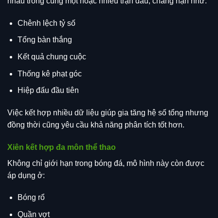
nhau trong cùng một hoặc nhiều trận đấu, chẳng hạn như:
Chênh lệch tỷ số
Tổng bàn thắng
Kết quả chung cuộc
Thống kê phạt góc
Hiệp đấu đầu tiên
Việc kết hợp nhiều dữ liệu giúp gia tăng hệ số tổng nhưng
đồng thời cũng yêu cầu khả năng phân tích tốt hơn.
Xiên kết hợp đa môn thể thao
Không chỉ giới hạn trong bóng đá, mô hình này còn được
áp dụng ở:
Bóng rổ
Quần vợt