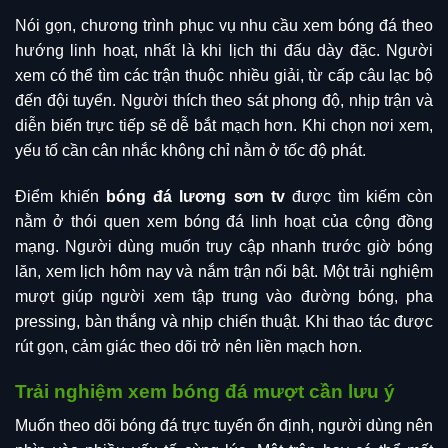
Nói gọn, chương trình phục vụ nhu cầu xem bóng đá theo
hướng linh hoạt, nhất là khi lịch thi đấu dày đặc. Người
xem có thể tìm các trận thuộc nhiều giải, từ cấp câu lạc bộ
đến đội tuyển. Người thích theo sát phong độ, nhịp trận và
diễn biến trực tiếp sẽ dễ bắt mạch hơn. Khi chọn nơi xem,
yếu tố cần cân nhắc không chỉ nằm ở tốc độ phát.
Điểm khiến
bóng đá lương sơn tv
được tìm kiếm còn
nằm ở thói quen xem bóng đá linh hoạt của cộng đồng
mạng. Người dùng muốn truy cập nhanh trước giờ bóng
lăn, xem lịch hôm nay và nắm trận nổi bật. Một trải nghiệm
mượt giúp người xem tập trung vào đường bóng, pha
pressing, bàn thắng và nhịp chiến thuật. Khi thao tác được
rút gọn, cảm giác theo dõi trở nên liền mạch hơn.
Trải nghiệm xem bóng đá mượt cần lưu ý
Muốn theo dõi bóng đá trực tuyến ổn định, người dùng nên