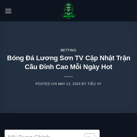
Skip
to
content
BETTING
Bóng Đá Lương Sơn TV Cập Nhật Trận
Cầu Đỉnh Cao Mỗi Ngày Hot
POSTED ON
MAY 22, 2026
BY
TIỂU VY