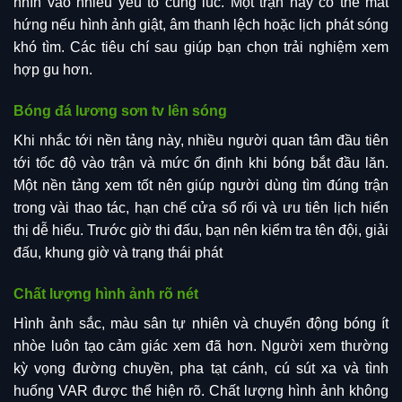
nhìn vào nhiều yếu tố cùng lúc. Một trận hay có thể mất
hứng nếu hình ảnh giật, âm thanh lệch hoặc lịch phát sóng
khó tìm. Các tiêu chí sau giúp bạn chọn trải nghiệm xem
hợp gu hơn.
Bóng đá lương sơn tv lên sóng
Khi nhắc tới nền tảng này, nhiều người quan tâm đầu tiên
tới tốc độ vào trận và mức ổn định khi bóng bắt đầu lăn.
Một nền tảng xem tốt nên giúp người dùng tìm đúng trận
trong vài thao tác, hạn chế cửa sổ rối và ưu tiên lịch hiển
thị dễ hiểu. Trước giờ thi đấu, bạn nên kiểm tra tên đội, giải
đấu, khung giờ và trạng thái phát
Chất lượng hình ảnh rõ nét
Hình ảnh sắc, màu sân tự nhiên và chuyển động bóng ít
nhòe luôn tạo cảm giác xem đã hơn. Người xem thường
kỳ vọng đường chuyền, pha tạt cánh, cú sút xa và tình
huống VAR được thể hiện rõ. Chất lượng hình ảnh không