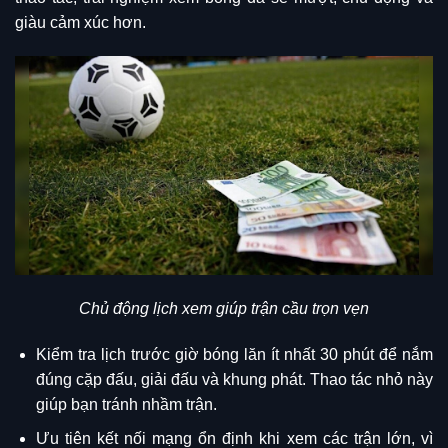
giàu cảm xúc hơn.
Chủ động lịch xem giúp trận cầu trọn vẹn
Kiểm tra lịch trước giờ bóng lăn ít nhất 30 phút để nắm
đúng cặp đấu, giải đấu và khung phát. Thao tác nhỏ này
giúp bạn tránh nhầm trận.
Ưu tiên kết nối mạng ổn định khi xem các trận lớn, vì