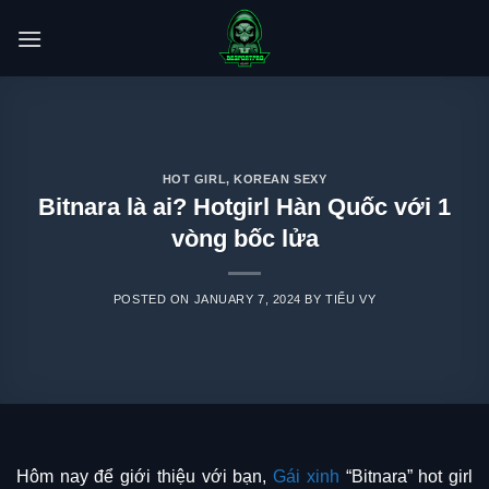
Skip
to
content
HOT GIRL
,
KOREAN SEXY
Bitnara là ai? Hotgirl Hàn Quốc với 1
vòng bốc lửa
POSTED ON
JANUARY 7, 2024
BY
TIỂU VY
Hôm nay để giới thiệu với bạn,
Gái xinh
“Bitnara” hot girl