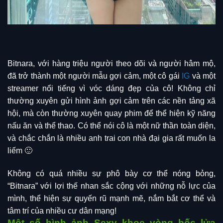
Bitnara, với hàng triệu người theo dõi và người hâm mộ,
đã trở thành một người mẫu gợi cảm, một cô gái
IG
và một
streamer nổi tiếng vì vóc dáng đẹp của cô! Không chỉ
thường xuyên gửi hình ảnh gợi cảm trên các nền tảng xã
hội, mà còn thường xuyên quay phim để thể hiện kỹ năng
nấu ăn và thể thao. Có thể nói cô là một nữ thần toàn diện,
và chắc chắn là nhiều anh trai con nhà đại gia rất muốn la
liếm 🙂
Không có quá nhiều sự phô bày cơ thể nóng bỏng,
“Bitnara” với lợi thế nhan sắc cộng với những nỗ lực của
mình, thể hiện sự quyến rũ mạnh mẽ, nắm bắt cơ thể và
tâm trí của nhiều cư dân mạng!
Một số hình ảnh Sexy khoe vòng bốc lửa