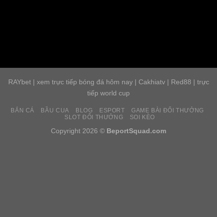
RAYbet
|
xem trực tiếp bóng đá hôm nay
|
Cakhiatv
|
Red88
|
trực
tiếp world cup
BẮN CÁ
BẦU CUA
BLOG
ESPORT
GAME BÀI ĐỔI THƯỞNG
SLOT ĐỔI THƯỞNG
SOI KÈO
Copyright 2026 ©
BeportSquad.com