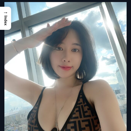
→
Index