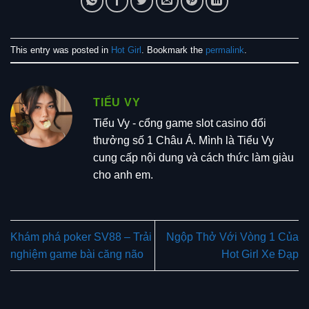
This entry was posted in
Hot Girl
. Bookmark the
permalink
.
TIỂU VY
Tiểu Vy - cổng game slot casino đổi
thưởng số 1 Châu Á. Mình là Tiểu Vy
cung cấp nội dung và cách thức làm giàu
cho anh em.
Khám phá poker SV88 – Trải
Ngộp Thở Với Vòng 1 Của
nghiệm game bài căng não
Hot Girl Xe Đạp