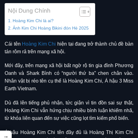
Nội Dung Chính
Hoàng Kim Chi là ai?
Ảnh Kim Chi Hoàng Bikini đón Hè 2025
Cái tên
Hoàng Kim Chi
hiện tại đang trở thành chủ đề bàn
tán rôm rả trên mạng xã hội.
Mới đây, trên mạng xã hội bất ngờ rộ tin gia đình Phương
Oanh và Shark Bình có “người thứ ba” chen chân vào.
Nhân vật bị réo tên cụ thể là Hoàng Kim Chi, Á hậu 3 Miss
Earth Vietnam.
Dù đã lên tiếng phủ nhận, tức giận vì tin đồn sai sự thật,
Hoàng Kim Chi vẫn hứng chịu nhiều bình luận khiếm nhã,
từ khóa liên quan đến sự việc cũng lọt tìm kiếm phổ biến.
Á hậu Hoàng Kim Chi tên đầy đủ là Hoàng Thị Kim Chi
→