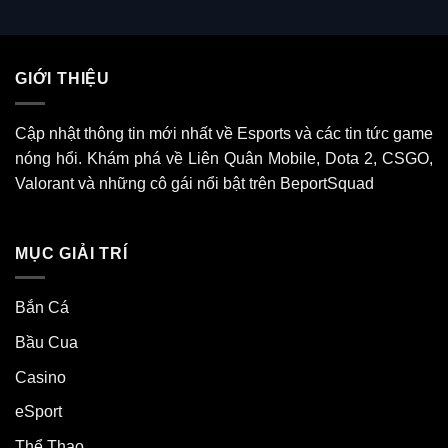
GIỚI THIỆU
Cập nhật thông tin mới nhất về Esports và các tin tức game
nóng hổi. Khám phá về Liên Quân Mobile, Dota 2, CSGO,
Valorant và những cô gái nổi bật trên BeportSquad
MỤC GIẢI TRÍ
Bắn Cá
Bầu Cua
Casino
eSport
Thể Thao