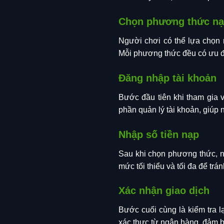
Chọn phương thức n
Người chơi có thể lựa chọn 
Mỗi phương thức đều có ưu điể
Đăng nhập tài khoản
Bước đầu tiên khi tham gia v
phần quản lý tài khoản, giúp
Nhập số tiền nạp
Sau khi chọn phương thức, n
mức tối thiểu và tối đa để trá
Xác nhận giao dịch
Bước cuối cùng là kiểm tra 
xác thực từ ngân hàng, đảm bả