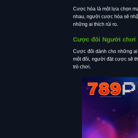
Cược hòa là một lựa chọn mạ
nhau, người cược hòa sẽ nhậ
những ai thích rủi ro.
Cược đôi Người chơi
Cược đôi dành cho những ai m
một đôi, người đặt cược sẽ th
trò chơi.