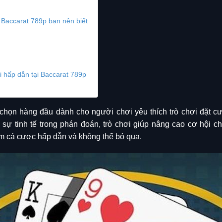
 Baccarat 789p bạn nên biết
 hấp dẫn tại Baccarat 789p
chọn hàng đầu dành cho người chơi yêu thích trò chơi đặt cư
 sự tinh tế trong phán đoán, trò chơi giúp nâng cao cơ hội c
iệm cá cược hấp dẫn và không thể bỏ qua.