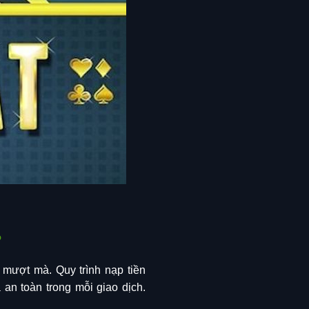
?
 mượt mà. Quy trình nạp tiền
an toàn trong mỗi giao dịch.