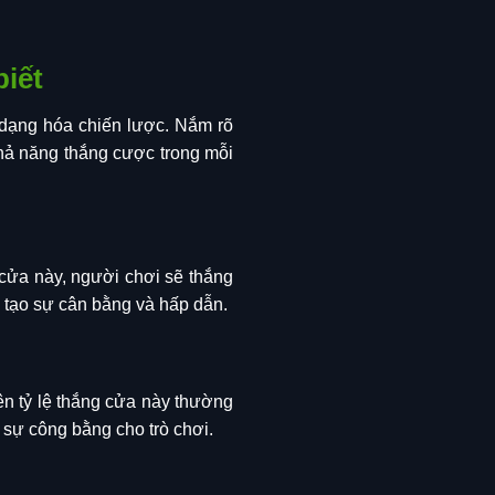
biết
 dạng hóa chiến lược. Nắm rõ
khả năng thắng cược trong mỗi
cửa này, người chơi sẽ thắng
, tạo sự cân bằng và hấp dẫn.
n tỷ lệ thắng cửa này thường
 sự công bằng cho trò chơi.