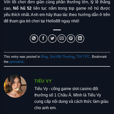
Với lối chơi đơn giản cùng phần thưởng lớn, tỷ lệ thắng
cao,
Nổ hũ 52
liên tục nằm trong top game nổ hũ được
yêu thích nhất. Anh em hãy thao tác theo hướng dẫn ở trên
để tham gia trò chơi tại Hello88 ngay nhé!
This entry was posted in
Blog
,
Slot Đổi Thưởng
,
TIN TỨC
. Bookmark
the
permalink
.
TIỂU VY
Tiểu Vy - cổng game slot casino đổi
thưởng số 1 Châu Á. Mình là Tiểu Vy
cung cấp nội dung và cách thức làm giàu
cho anh em.