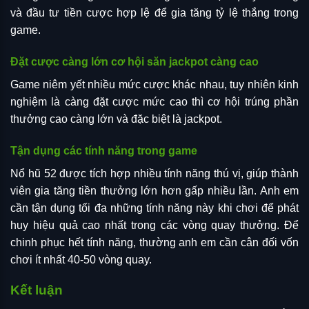
và đầu tư tiền cược hợp lệ để gia tăng tỷ lệ thắng trong
game.
Đặt cược càng lớn cơ hội săn jackpot càng cao
Game niêm yết nhiều mức cược khác nhau, tuy nhiên kinh
nghiệm là càng đặt cược mức cao thì cơ hội trúng phần
thưởng cao càng lớn và đặc biệt là jackpot.
Tận dụng các tính năng trong game
Nổ hũ 52 được tích hợp nhiều tính năng thú vị, giúp thành
viên gia tăng tiền thưởng lớn hơn gấp nhiều lần. Anh em
cần tận dụng tối đa những tính năng này khi chơi để phát
huy hiệu quả cao nhất trong các vòng quay thưởng. Để
chinh phục hết tính năng, thường anh em cần cân đối vốn
chơi ít nhất 40-50 vòng quay.
Kết luận