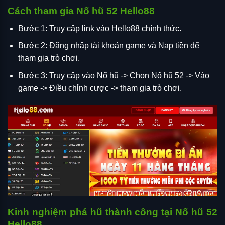
Cách tham gia Nổ hũ 52 Hello88
Bước 1: Truy cập link vào Hello88 chính thức.
Bước 2: Đăng nhập tài khoản game và Nạp tiền để
tham gia trò chơi.
Bước 3: Truy cập vào Nổ hũ -> Chọn Nổ hũ 52 -> Vào
game -> Điều chỉnh cược -> tham gia trò chơi.
Kinh nghiệm phá hũ thành công tại Nổ hũ 52
Hello88