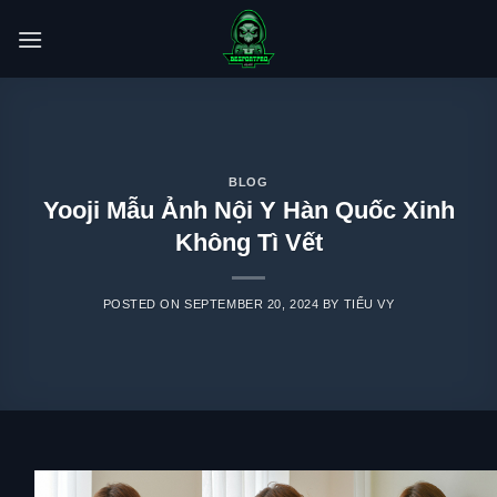
Skip
to
content
BLOG
Yooji Mẫu Ảnh Nội Y Hàn Quốc Xinh
Không Tì Vết
POSTED ON
SEPTEMBER 20, 2024
BY
TIỂU VY