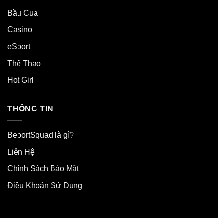
Bầu Cua
Casino
eSport
Thể Thao
Hot Girl
THÔNG TIN
BeportSquad là gì?
Liên Hệ
Chính Sách Bảo Mật
Điều Khoản Sử Dụng