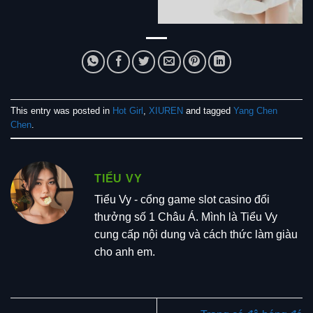
This entry was posted in
Hot Girl
,
XIUREN
and tagged
Yang Chen
Chen
.
TIỂU VY
Tiểu Vy - cổng game slot casino đổi
thưởng số 1 Châu Á. Mình là Tiểu Vy
cung cấp nội dung và cách thức làm giàu
cho anh em.