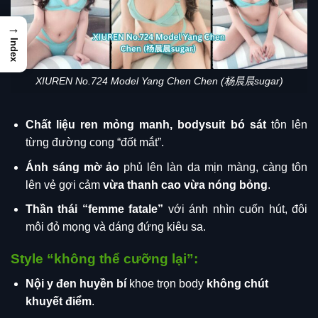
→
Index
XIUREN No.724 Model Yang Chen Chen (杨晨晨sugar)
Chất liệu ren mỏng manh, bodysuit bó sát
tôn lên
từng đường cong “đốt mắt”.
Ánh sáng mờ ảo
phủ lên làn da mịn màng, càng tôn
lên vẻ gợi cảm
vừa thanh cao vừa nóng bỏng
.
Thần thái “femme fatale”
với ánh nhìn cuốn hút, đôi
môi đỏ mọng và dáng đứng kiêu sa.
Style “không thể cưỡng lại”:
Nội y đen huyền bí
khoe trọn body
không chút
khuyết điểm
.