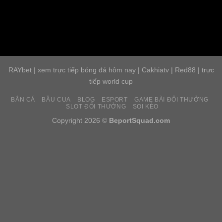
RAYbet
|
xem trực tiếp bóng đá hôm nay
|
Cakhiatv
|
Red88
|
trực
tiếp world cup
BẮN CÁ
BẦU CUA
BLOG
ESPORT
GAME BÀI ĐỔI THƯỞNG
SLOT ĐỔI THƯỞNG
SOI KÈO
Copyright 2026 ©
BeportSquad.com