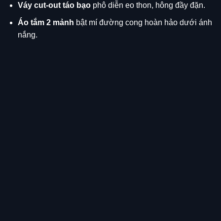
Váy cut-out táo bạo
phô diễn eo thon, hông đầy đặn.
Áo tắm 2 mảnh
bật mí đường cong hoàn hảo dưới ánh
nắng.