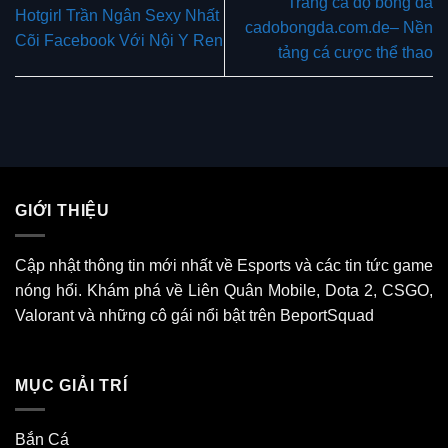
Trang cá độ bóng đá
Hotgirl Trần Ngân Sexy Nhất
cadobongda.com.de– Nền
Cõi Facebook Với Nội Y Ren
tảng cá cược thể thao
GIỚI THIỆU
Cập nhật thông tin mới nhất về Esports và các tin tức game
nóng hổi. Khám phá về Liên Quân Mobile, Dota 2, CSGO,
Valorant và những cô gái nổi bật trên BeportSquad
MỤC GIẢI TRÍ
Bắn Cá