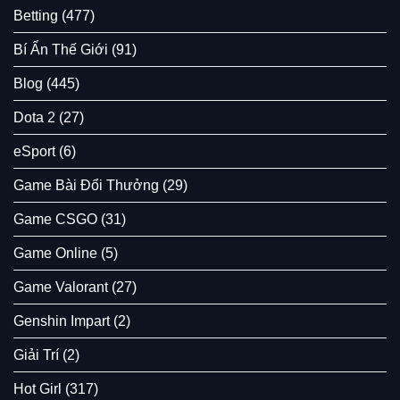
và
Bí
Betting
(477)
cái
bóng
Bí Ẩn Thế Giới
(91)
đứng
sau
Blog
(445)
The
Exorcist
Dota 2
(27)
eSport
(6)
Game Bài Đổi Thưởng
(29)
Game CSGO
(31)
Game Online
(5)
Game Valorant
(27)
Genshin Impart
(2)
Giải Trí
(2)
Hot Girl
(317)