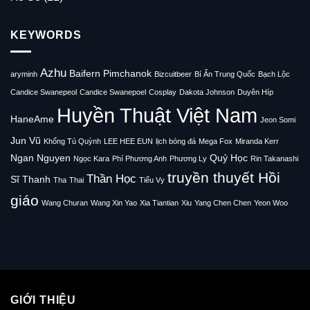
KEYWORDS
Azhu
Baifern Pimchanok
aryminh
Bizcuitbeer
Bí Ẩn Trung Quốc
Bạch Lộc
Candice Swanepeol
Candice Swanepoel
Cosplay
Dakota Johnson
Duyên Híp
Huyền Thuật Việt Nam
HaneAme
Jeon Somi
Jun Vũ
Khổng Tú Quỳnh
LEE HEE EUN
lịch bóng đá
Mega Fox
Miranda Kerr
Ngan Nguyen
Quỷ Học
Ngọc Kara
Phí Phương Anh
Phương Ly
Rin Takanashi
truyền thuyết Hồi
Thần Học
Sĩ Thanh
Tha
Thai
Tiểu Vy
giáo
Wang Churan
Wang Xin Yao
Xia Tiantian
Xiu
Yang Chen Chen
Yeon Woo
GIỚI THIỆU