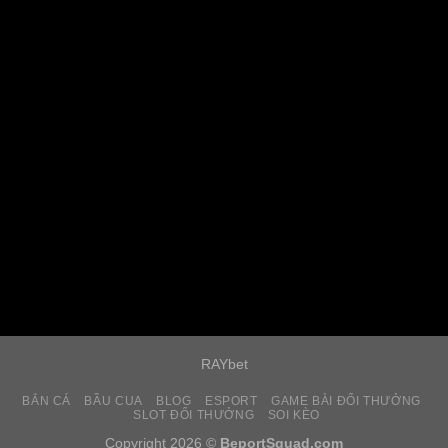
RAYbet
BẮN CÁ
BẦU CUA
BLOG
ESPORT
GAME BÀI ĐỔI THƯỞNG
SLOT ĐỔI THƯỞNG
SOI KÈO
Copyright 2026 ©
BeportSquad.com