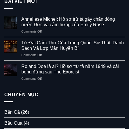
BÀI VIẾT MỚI
Anneliese Michel: Hồ sơ trừ tà gây chấn động
nước Đức và cảm hứng của Emily Rose
on
Comments Off
Anneliese
Michel:
Tứ Đại Cấm Thư Của Trung Quốc: Sự Thật, Danh
Hồ
Sách Và Lớp Màn Huyền Bí
sơ
on
Comments Off
trừ
Tứ
tà
Đại
gây
Roland Doe là ai? Hồ sơ trừ tà năm 1949 và cái
Cấm
chấn
bóng đứng sau The Exorcist
Thư
động
on
Comments Off
Của
nước
Roland
Trung
Đức
Doe
Quốc:
và
là
CHUYÊN MỤC
Sự
cảm
ai?
Thật,
hứng
Hồ
Danh
của
sơ
Sách
Emily
Bắn Cá
(26)
trừ
Và
Rose
tà
Lớp
Bầu Cua
(4)
năm
Màn
1949
Huyền