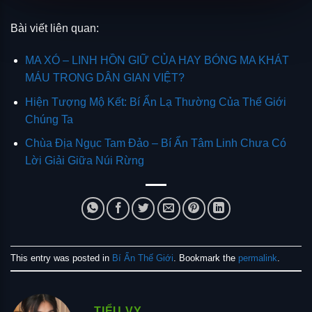
Bài viết liên quan:
MA XÓ – LINH HỒN GIỮ CỦA HAY BÓNG MA KHÁT
MÁU TRONG DÂN GIAN VIỆT?
Hiện Tượng Mộ Kết: Bí Ẩn Lạ Thường Của Thế Giới
Chúng Ta
Chùa Địa Ngục Tam Đảo – Bí Ẩn Tâm Linh Chưa Có
Lời Giải Giữa Núi Rừng
This entry was posted in
Bí Ẩn Thế Giới
. Bookmark the
permalink
.
TIỂU VY