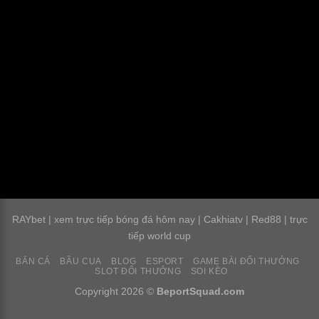
RAYbet
|
xem trực tiếp bóng đá hôm nay
|
Cakhiatv
|
Red88
|
trực
tiếp world cup
BẮN CÁ
BẦU CUA
BLOG
ESPORT
GAME BÀI ĐỔI THƯỞNG
SLOT ĐỔI THƯỞNG
SOI KÈO
Copyright 2026 ©
BeportSquad.com