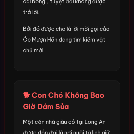
cái bóng", tuyệt đối không được
trả lời.
Bởi đó được cho là lời mời gọi của
Óc Mượn Hồn đang tìm kiếm vật
chủ mới.
🐕 Con Chó Không Bao
Giờ Dám Sủa
Một căn nhà giàu có tại Long An
được đồn đại là nơi nuôi tà linh giữ