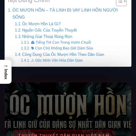
Nội Dung Chính
ÓC MƯỢN HỒN – TÀ LINH ĐI VAY LINH HỒN NGƯỜI
SỐNG
Óc Mượn Hồn Là Gì?
Nguồn Gốc Của Truyền Thuyết
Những Giai Thoại Rùng Rợn
👻 Tiếng Trẻ Con Trong Vườn Chuối
🐕 Con Chó Không Bao Giờ Dám Sủa
Công Dụng Của Óc Mượn Hồn Theo Dân Gian
⚠ Góc Nhìn Văn Hóa Dân Gian
→
Index
TRUYỀN THUYẾT DÂN GIAN VIỆT NAM