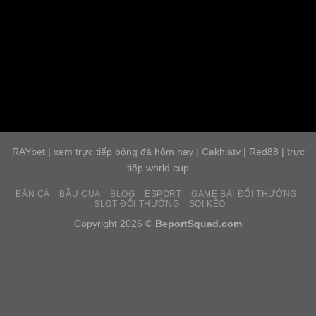
RAYbet
|
xem trực tiếp bóng đá hôm nay
|
Cakhiatv
|
Red88
|
trực
tiếp world cup
BẮN CÁ
BẦU CUA
BLOG
ESPORT
GAME BÀI ĐỔI THƯỞNG
SLOT ĐỔI THƯỞNG
SOI KÈO
Copyright 2026 ©
BeportSquad.com