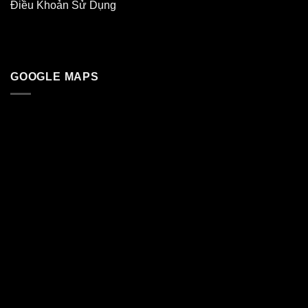
Điều Khoản Sử Dụng
GOOGLE MAPS