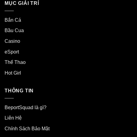
MỤC GIẢI TRÍ
Bắn Cá
Bầu Cua
Casino
eSport
Thể Thao
Hot Girl
THÔNG TIN
BeportSquad là gì?
Liên Hệ
Chính Sách Bảo Mật