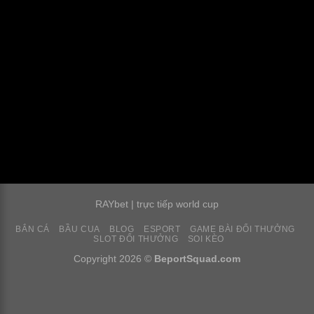
RAYbet
|
trực tiếp world cup
BẮN CÁ
BẦU CUA
BLOG
ESPORT
GAME BÀI ĐỔI THƯỞNG
SLOT ĐỔI THƯỞNG
SOI KÈO
Copyright 2026 ©
BeportSquad.com