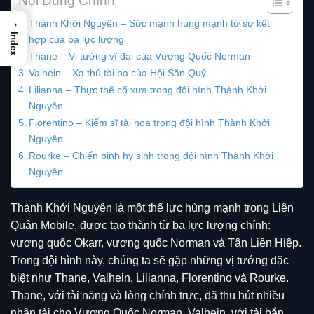
Nội Dung Chính
→
Thành Khởi Nguyên – Sức mạnh hùng mạnh từ sự kết
Index
hợp của ba lực lượng
Thane – Vị tướng vĩ đại của Vương Quốc Norman
Valhein – Xạ thủ tài ba của Hội Săn Quỷ
Lilianna – Thực thể cổ xưa trong đội hình Thành Khởi
Nguyên
Florentino – Kiếm sĩ tài hoa trong đội hình Thành Khởi
Nguyên
Rourke – Chiến binh hy sinh trong đội hình Thành Khởi
Nguyên
Thành Khởi Nguyên là một thế lực hùng mạnh trong Liên
Quân Mobile, được tạo thành từ ba lực lượng chính:
vương quốc Okarr, vương quốc Norman và Tân Liên Hiệp.
Trong đội hình này, chúng ta sẽ gặp những vị tướng đặc
biệt như Thane, Valhein, Lilianna, Florentino và Rourke.
Thane, với tài năng và lòng chính trực, đã thu hút nhiều
nhân tài cho Vương Quốc Norman. Valhein, với tài bắn