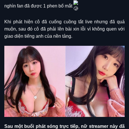
nghìn fan đã được 1 phen bổ mắt
Khi phát hiện cô đã cuống cuồng tắt live nhưng đã quá
muộn, sau đó cô đã phải lên bài xin lỗi vì không quen với
giao diện tiếng anh của nền tảng.
Sau một buổi phát sóng trực tiếp, nữ streamer này đã