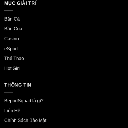
MỤC GIẢI TRÍ
Bắn Cá
Bầu Cua
Casino
eSport
Thể Thao
Hot Girl
THÔNG TIN
BeportSquad là gì?
Liên Hệ
Chính Sách Bảo Mật