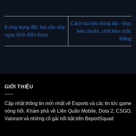
Cách soi kèo bóng đá – Đọc
8 ứng dụng độc hại cần xóa
kèo chuẩn, chốt kèo chắc
ngay khỏi điện thoại
thắng
GIỚI THIỆU
Cập nhật thông tin mới nhất về Esports và các tin tức game
nóng hổi. Khám phá về Liên Quân Mobile, Dota 2, CSGO,
Valorant và những cô gái nổi bật trên BeportSquad